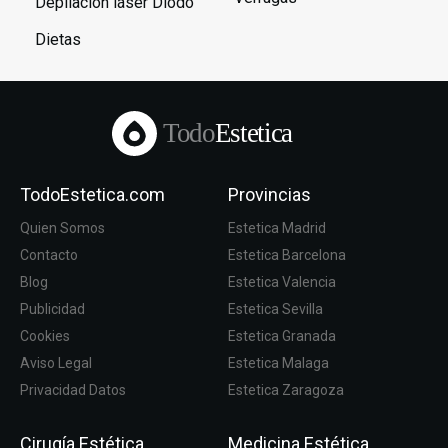
Depilación láser Diodo
Dietas
Todo
Estetica
TodoEstetica.com
Provincias
Quien Somos
Estetica Madrid
Contacto
Estetica Barcelona
Blog
Estetica Valencia
Publicidad
Estetica Sevilla
Cookies
Estetica Granada
Aviso Legal
Estetica Malaga
Privacidad Datos
Estetica Zaragoza
Cirugía Estética
Medicina Estética