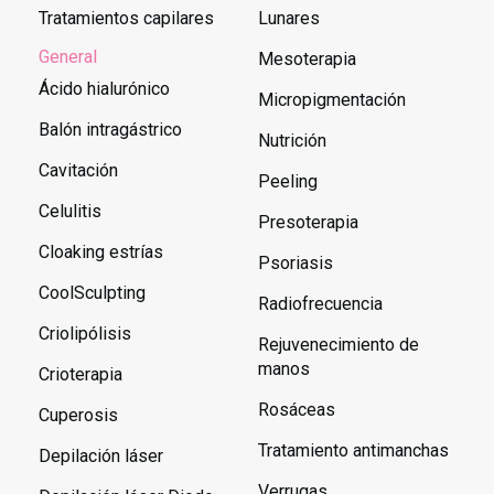
Tratamientos capilares
Lunares
General
Mesoterapia
Ácido hialurónico
Micropigmentación
Balón intragástrico
Nutrición
Cavitación
Peeling
Celulitis
Presoterapia
Cloaking estrías
Psoriasis
CoolSculpting
Radiofrecuencia
Criolipólisis
Rejuvenecimiento de
manos
Crioterapia
Rosáceas
Cuperosis
Tratamiento antimanchas
Depilación láser
Verrugas