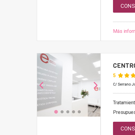
CONS
Más infor
CENTRO
5
C/ Serrano Jo
Tratamien
Presupue
CONS