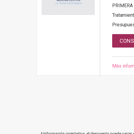
PRIMERA 
Tratamien
Presupue
CONS
Más infor
* Información orientativa, el descuento puede variar 