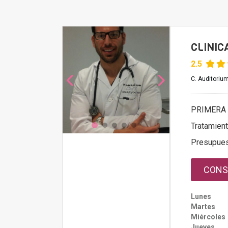
CLINIC
2.5
C. Auditorium
PRIMERA 
Tratamien
Presupue
CONS
Lunes
Martes
Miércoles
Jueves