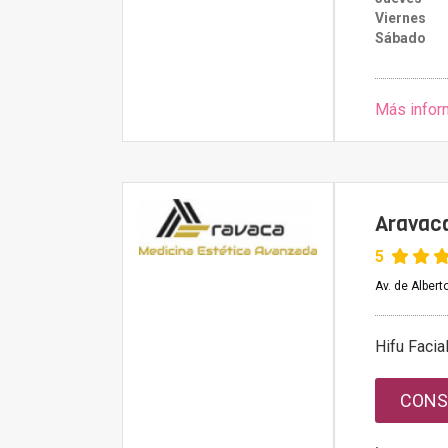
Viernes
Sábado
Más infor
Aravaca
5
Av. de Albert
Hifu Facia
CONS