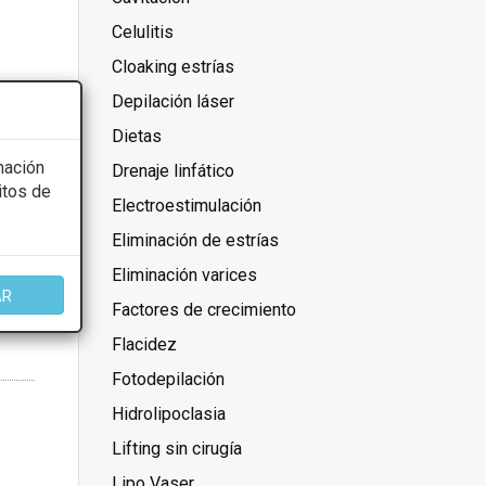
Celulitis
Cloaking estrías
Depilación láser
Dietas
mación
Drenaje linfático
itos de
Electroestimulación
Eliminación de estrías
Eliminación varices
AR
Factores de crecimiento
Flacidez
Fotodepilación
Hidrolipoclasia
Lifting sin cirugía
Lipo Vaser