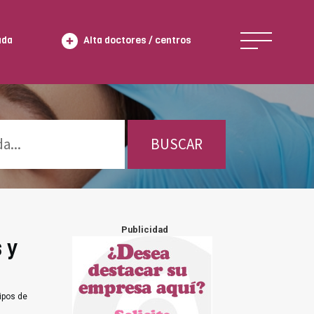
ada
Alta doctores / centros
BUSCAR
Publicidad
 y
ipos de