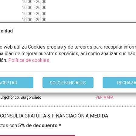
10:00 - 20:00
10:00 - 20:00
10:00 - 20:00
10:00 - 20:00
10:00 - 20:00
acidad
10:00 - 13:00
io web utiliza Cookies propias y de terceros para recopilar infor
mación
inalidad de mejorar nuestros servicios, así como analizar sus háb
ión.
Política de cookies
ACEPTAR
SOLO ESENCIALES
RECHAZ
CENTER, estética Avanzada
urgohondo, Burgohondo
VER MAPA
CONSULTA GRATUITA & FINANCIACIÓN A MEDIDA
stos con
5% de descuento *