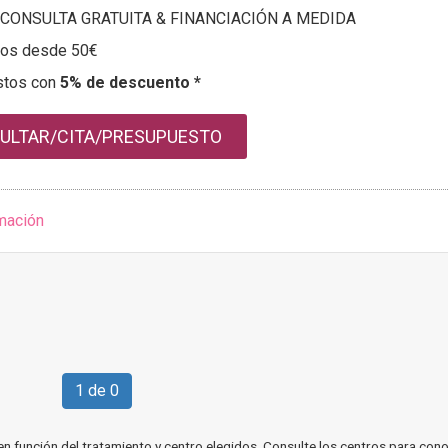
CONSULTA GRATUITA & FINANCIACIÓN A MEDIDA
tos desde 50€
stos con
5% de descuento *
ULTAR/CITA/PRESUPUESTO
mación
1 de 0
en función del tratamiento y centro elegidos. Consulte los centros para cono