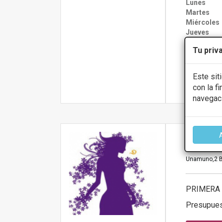
Lunes
Martes
Miércoles
Jueves
Viernes
Tu priv
Sábado
Este sit
Más infor
con la f
navegac
XENON 
Unamuno,2 B
PRIMERA 
Presupue