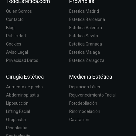
TodoEstetica.com
Provincias
Quien Somos
Estetica Madrid
Contacto
Estetica Barcelona
Blog
Estetica Valencia
Publicidad
Estetica Sevilla
Cookies
Estetica Granada
Aviso Legal
Estetica Malaga
Privacidad Datos
Estetica Zaragoza
Cirugía Estética
Medicina Estética
Aumento de pecho
Depilacion Láser
Abdominoplastia
Rejuvenecimiento Facial
Liposucción
Fotodepilación
Lifting Facial
Rinomodelación
Otoplastia
Cavitación
Rinoplastia
Septoplastia