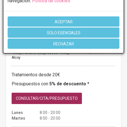
navegación.
Política de cookies
ACEPTAR
SOLO ESENCIALES
COMYCE CLÍNICAS
RECHAZAR
3.5
2 Opiniones
Pasaje Parterre 1, bajo 03800 - Alcoy,
VER MAPA
Alcoy
Tratamientos desde 20€
Presupuestos con
5% de descuento *
CONSULTAR/CITA/PRESUPUESTO
Lunes
8:00 - 20:00
Martes
8:00 - 20:00