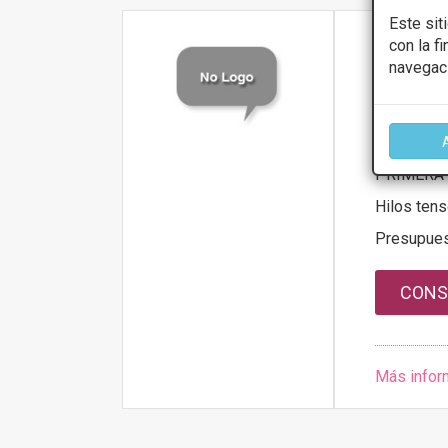
Este sit
con la f
CLÍNIC
navegac
2.5
AVENIDA DON
PRIMERA 
Hilos ten
Presupue
CONS
Más infor