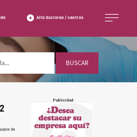
ada
Alta doctores / centros
BUSCAR
Publicidad
 2
quipos de