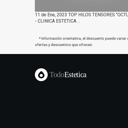
11 de Ene, 2023 TOP HILOS TENSORES "OCT
- CLINICA ESTETICA ...
* Información orientativa, el descuento puede variar 
ofertas y descuentos que ofrecen.
Todo
Estetica