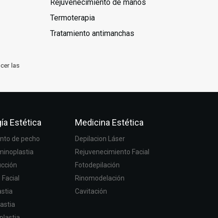
Rejuvenecimiento de manos
Termoterapia
Tratamiento antimanchas
cer las
ía Estética
Medicina Estética
to de pecho
Depilacion Láser
inoplastia
Rejuvenecimiento Facial
ucción
Fotodepilación
g Facial
Rinomodelación
stia
Cavitación
astia
plastia