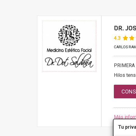
DR. JO
4.3
CARLOS RAMIR
PRIMERA 
Hilos ten
CONS
Más infor
Tu priv