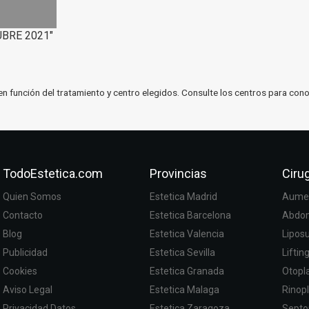
UBRE 2021"
en función del tratamiento y centro elegidos. Consulte los centros para cono
TodoEstetica.com
Provincias
Cirug
Quien Somos
Estetica Madrid
Aumen
Contacto
Estetica Barcelona
Abdom
Blog
Estetica Valencia
Lipos
Publicidad
Estetica Sevilla
Liftin
Cookies
Estetica Granada
Otopla
Aviso Legal
Estetica Malaga
Rinopl
Privacidad Datos
Estetica Zaragoza
Septo