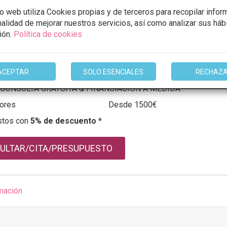
io web utiliza Cookies propias y de terceros para recopilar infor
inalidad de mejorar nuestros servicios, así como analizar sus háb
A MÉDICO ESTÉTICA MELILLA
ión.
Política de cookies
8 Opiniones
ANTES DE SANGRE 25, 52005, Melilla
VER MAPA
ACEPTAR
SOLO ESENCIALES
RECHAZ
CONSULTA GRATUITA & FINANCIACIÓN A MEDIDA
sores
Desde 1500€
stos con
5% de descuento *
ULTAR/CITA/PRESUPUESTO
mación