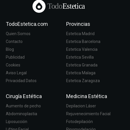
Todo
Estetica
TodoEstetica.com
Provincias
Quien Somos
Estetica Madrid
Contacto
Estetica Barcelona
Blog
Estetica Valencia
Publicidad
Estetica Sevilla
Cookies
Estetica Granada
Aviso Legal
Estetica Malaga
Privacidad Datos
Estetica Zaragoza
Cirugía Estética
Medicina Estética
Aumento de pecho
Depilacion Láser
Abdominoplastia
Rejuvenecimiento Facial
Liposucción
Fotodepilación
Lifting Facial
Rinomodelación