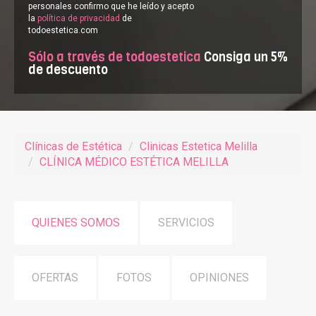
personales confirmo que he leído y acepto
la
política de privacidad
de
todoestetica.com
Sólo a través de todoestetica
Consiga un 5%
de descuento
Clínicas de Estética
Clinicas Estetica Melilla
CLÍNICA MÉDICO ESTÉTICA MELILLA
QUIENES SOMOS
SERVICIOS
OFERTAS
FOTOS
OPINIONES