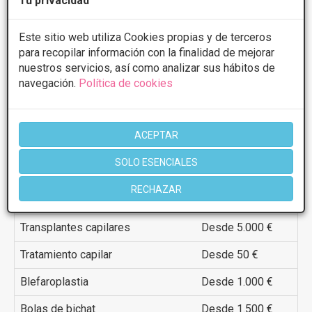
Tu privacidad
Radiofrecuencia
Desde 50 €
Este sitio web utiliza Cookies propias y de terceros
Rejuvenecimiento de manos
Desde 500 €
para recopilar información con la finalidad de mejorar
Termoterapia
Desde 30 €
nuestros servicios, así como analizar sus hábitos de
navegación.
Política de cookies
Tratamiento antimanchas
Desde 150 €
Abdominoplastia
Desde 5.000 €
ACEPTAR
Alopecia
Desde 50 €
SOLO ESENCIALES
Cirugía capilar
Desde 5.000 €
RECHAZAR
Microinjertos capilares
Desde 3.000 €
Transplantes capilares
Desde 5.000 €
Tratamiento capilar
Desde 50 €
Blefaroplastia
Desde 1.000 €
Bolas de bichat
Desde 1.500 €