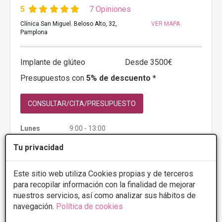
5
7 Opiniones
Clínica San Miguel. Beloso Alto, 32,
VER MAPA
Pamplona
Implante de glúteo
Desde 3500€
Presupuestos con
5% de descuento *
CONSULTAR/CITA/PRESUPUESTO
Lunes
9:00 - 13:00
Miércoles
15:30 - 19:30
Tu privacidad
Jueves
9:00 - 13:00
Este sitio web utiliza Cookies propias y de terceros
Más información
para recopilar información con la finalidad de mejorar
nuestros servicios, así como analizar sus hábitos de
navegación.
Política de cookies