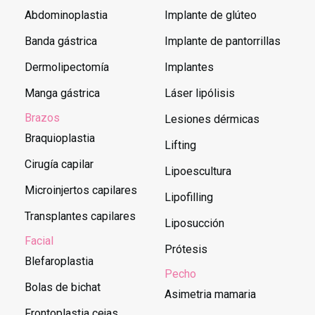
Abdominoplastia
Implante de glúteo
Banda gástrica
Implante de pantorrillas
Dermolipectomía
Implantes
Manga gástrica
Láser lipólisis
Brazos
Lesiones dérmicas
Braquioplastia
Lifting
Cirugía capilar
Lipoescultura
Microinjertos capilares
Lipofilling
Transplantes capilares
Liposucción
Facial
Prótesis
Blefaroplastia
Pecho
Bolas de bichat
Asimetria mamaria
Frontoplastia cejas