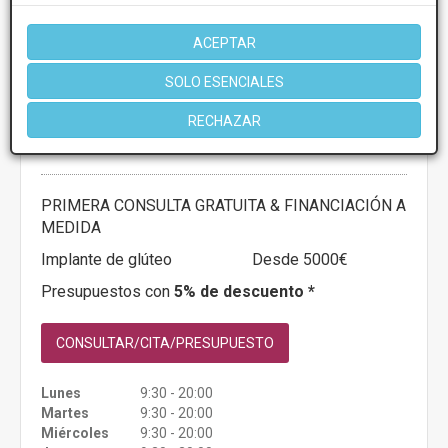
ACEPTAR
Clinica Londres Pamplona
SOLO ESENCIALES
4.2
10 Opiniones
RECHAZAR
Calle de Iñigo Arista, 7, 31007 Pamplona,
VER MAPA
Navarra, Pamplona
PRIMERA CONSULTA GRATUITA & FINANCIACIÓN A
MEDIDA
Implante de glúteo
Desde 5000€
Presupuestos con
5% de descuento *
CONSULTAR/CITA/PRESUPUESTO
Lunes
9:30 - 20:00
Martes
9:30 - 20:00
Miércoles
9:30 - 20:00