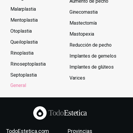
Aumento de pecho
Malarplastia
Ginecomastia
Mentoplastia
Mastectomía
Otoplastia
Mastopexia
Queiloplastia
Reducción de pecho
Rinoplastia
Implantes de gemelos
Rinoseptoplastia
Implantes de glúteos
Septoplastia
Varices
General
Todo
Estetica
TodoEstetica.com
Provincias