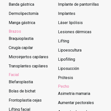
Banda gástrica
Implante de pantorrillas
Dermolipectomía
Implantes
Manga gástrica
Láser lipólisis
Brazos
Lesiones dérmicas
Braquioplastia
Lifting
Cirugía capilar
Lipoescultura
Microinjertos capilares
Lipofilling
Transplantes capilares
Liposucción
Facial
Prótesis
Blefaroplastia
Pecho
Bolas de bichat
Asimetria mamaria
Frontoplastia cejas
Aumentar pectorales
Lifting facial