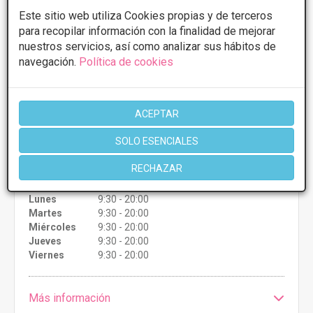
Este sitio web utiliza Cookies propias y de terceros
Calle de Iñigo Arista, 7, 31007 Pamplona,
VER MAPA
Navarra, Pamplona
para recopilar información con la finalidad de mejorar
nuestros servicios, así como analizar sus hábitos de
navegación.
Política de cookies
PRIMERA CONSULTA GRATUITA & FINANCIACIÓN A
MEDIDA
Tratamientos desde 50€
ACEPTAR
Presupuestos con
5% de descuento *
SOLO ESENCIALES
CONSULTAR/CITA/PRESUPUESTO
RECHAZAR
Lunes
9:30 - 20:00
Martes
9:30 - 20:00
Miércoles
9:30 - 20:00
Jueves
9:30 - 20:00
Viernes
9:30 - 20:00
Más información