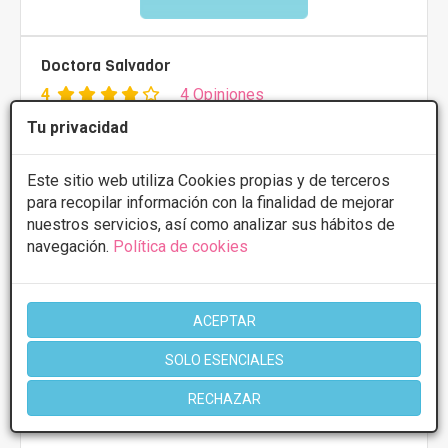
Doctora Salvador
4
4 Opiniones
Avda. Gómez Laguna, 82, Zaragoza
VER MAPA
Tu privacidad
Este sitio web utiliza Cookies propias y de terceros
PRIMERA CONSULTA GRATUITA & FINANCIACIÓN A
para recopilar información con la finalidad de mejorar
MEDIDA
nuestros servicios, así como analizar sus hábitos de
Implante de glúteo
Desde 3000€
navegación.
Política de cookies
CONSULTAR/CITA/PRESUPUESTO
ACEPTAR
Lunes
10:00 - 20:00
SOLO ESENCIALES
Martes
10:00 - 20:00
Miércoles
10:00 - 20:00
RECHAZAR
Jueves
10:00 - 20:00
Viernes
10:00 - 20:00