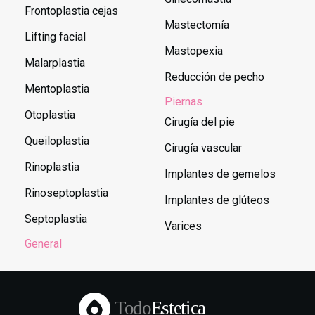
Frontoplastia cejas
Mastectomía
Lifting facial
Mastopexia
Malarplastia
Reducción de pecho
Mentoplastia
Piernas
Otoplastia
Cirugía del pie
Queiloplastia
Cirugía vascular
Rinoplastia
Implantes de gemelos
Rinoseptoplastia
Implantes de glúteos
Septoplastia
Varices
General
Todo
Estetica