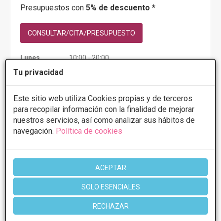
Presupuestos con
5% de descuento *
CONSULTAR/CITA/PRESUPUESTO
Lunes
10:00 - 20:00
Martes
10:00 - 20:00
Tu privacidad
Miércoles
10:00 - 20:00
Jueves
10:00 - 20:00
Viernes
10:00 - 14:00
Este sitio web utiliza Cookies propias y de terceros
para recopilar información con la finalidad de mejorar
nuestros servicios, así como analizar sus hábitos de
Más información
navegación.
Política de cookies
ACEPTAR
SOLO ESENCIALES
RECHAZAR