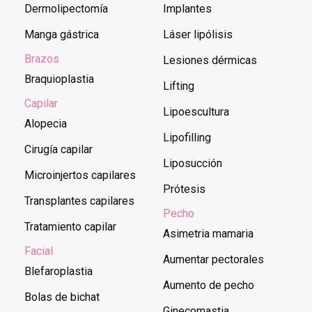
Dermolipectomía
Implantes
Manga gástrica
Láser lipólisis
Brazos
Lesiones dérmicas
Braquioplastia
Lifting
Capilar
Lipoescultura
Alopecia
Lipofilling
Cirugía capilar
Liposucción
Microinjertos capilares
Prótesis
Transplantes capilares
Pecho
Tratamiento capilar
Asimetria mamaria
Facial
Aumentar pectorales
Blefaroplastia
Aumento de pecho
Bolas de bichat
Ginecomastia