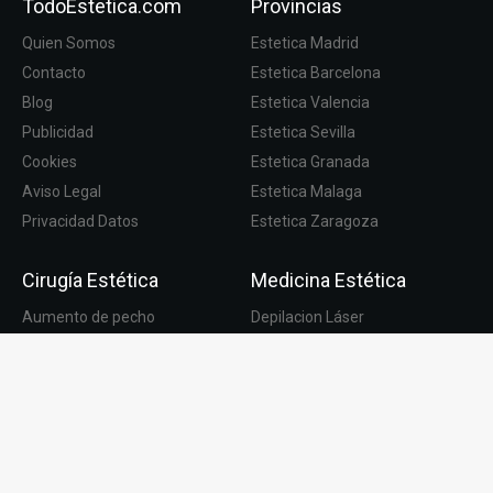
TodoEstetica.com
Provincias
Quien Somos
Estetica Madrid
Contacto
Estetica Barcelona
Blog
Estetica Valencia
Publicidad
Estetica Sevilla
Cookies
Estetica Granada
Aviso Legal
Estetica Malaga
Privacidad Datos
Estetica Zaragoza
Cirugía Estética
Medicina Estética
Aumento de pecho
Depilacion Láser
Abdominoplastia
Rejuvenecimiento Facial
Liposucción
Fotodepilación
Lifting Facial
Rinomodelación
Otoplastia
Cavitación
Rinoplastia