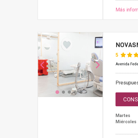
Más infor
NOVAS
5
Avenida Feder
Presupue
CONS
Martes
Miércoles