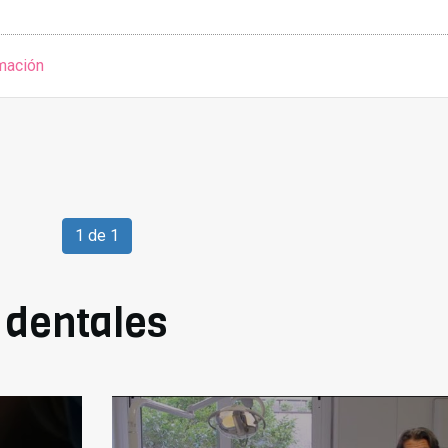
mación
1 de 1
 dentales