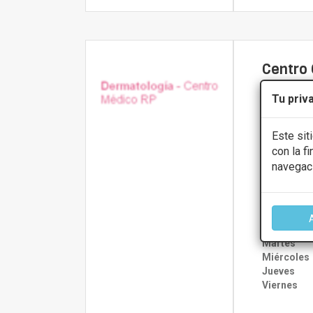
Centro 
3.7
Tu priv
C/ Alonso Ca
Este sit
con la f
Presupue
navegac
CONS
Lunes
Martes
Miércoles
Jueves
Viernes