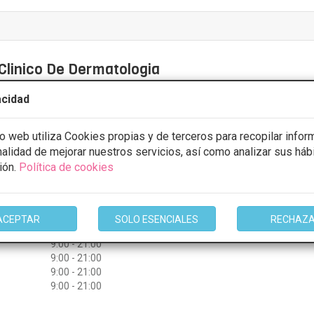
Clinico De Dermatologia
3 Opiniones
acidad
no, 51, 03014, Alicante
VER MAPA
io web utiliza Cookies propias y de terceros para recopilar infor
inalidad de mejorar nuestros servicios, así como analizar sus háb
stos con
5% de descuento *
ión.
Política de cookies
ULTAR/CITA/PRESUPUESTO
ACEPTAR
SOLO ESENCIALES
RECHAZ
9:00 - 21:00
9:00 - 21:00
9:00 - 21:00
9:00 - 21:00
9:00 - 21:00