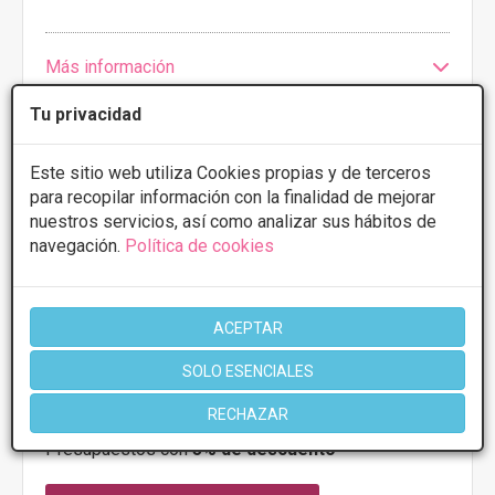
Más información
Tu privacidad
Este sitio web utiliza Cookies propias y de terceros
para recopilar información con la finalidad de mejorar
nuestros servicios, así como analizar sus hábitos de
navegación.
Política de cookies
Centro Clinico De Dermatologia
ACEPTAR
3.7
3 Opiniones
SOLO ESENCIALES
C/ Alonso Cano, 51, 03014, Alicante
VER MAPA
RECHAZAR
Presupuestos con
5% de descuento *