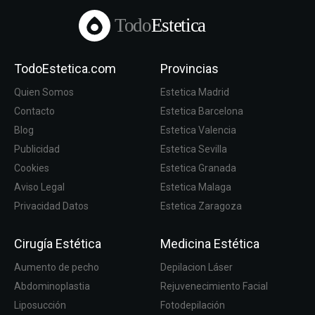
Todo
Estetica
TodoEstetica.com
Provincias
Quien Somos
Estetica Madrid
Contacto
Estetica Barcelona
Blog
Estetica Valencia
Publicidad
Estetica Sevilla
Cookies
Estetica Granada
Aviso Legal
Estetica Malaga
Privacidad Datos
Estetica Zaragoza
Cirugía Estética
Medicina Estética
Aumento de pecho
Depilacion Láser
Abdominoplastia
Rejuvenecimiento Facial
Liposucción
Fotodepilación