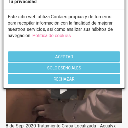
Tu privacidad
Este sitio web utiliza Cookies propias y de terceros
para recopilar información con la finalidad de mejorar
1 de 1
nuestros servicios, así como analizar sus hábitos de
navegación.
Política de cookies
Videos
Intralipoterapia
ACEPTAR
SOLO ESENCIALES
RECHAZAR
8 de Sep, 2020 Tratamiento Grasa Localizada - Aqualyx