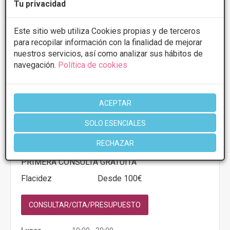
Tu privacidad
Más información
Este sitio web utiliza Cookies propias y de terceros
para recopilar información con la finalidad de mejorar
nuestros servicios, así como analizar sus hábitos de
navegación.
Política de cookies
MARQUESSA
ACEPTAR
4.7
11 Opiniones
C/ González del Valle, 9 Bajo - 33003,
VER MAPA
SOLO ESENCIALES
Oviedo
RECHAZAR
PRIMERA CONSULTA GRATUITA
Flacidez
Desde 100€
CONSULTAR/CITA/PRESUPUESTO