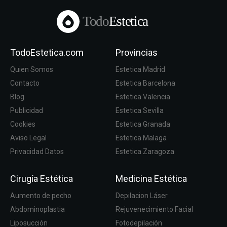
Todo
Estetica
TodoEstetica.com
Provincias
Quien Somos
Estetica Madrid
Contacto
Estetica Barcelona
Blog
Estetica Valencia
Publicidad
Estetica Sevilla
Cookies
Estetica Granada
Aviso Legal
Estetica Malaga
Privacidad Datos
Estetica Zaragoza
Cirugía Estética
Medicina Estética
Aumento de pecho
Depilacion Láser
Abdominoplastia
Rejuvenecimiento Facial
Liposucción
Fotodepilación