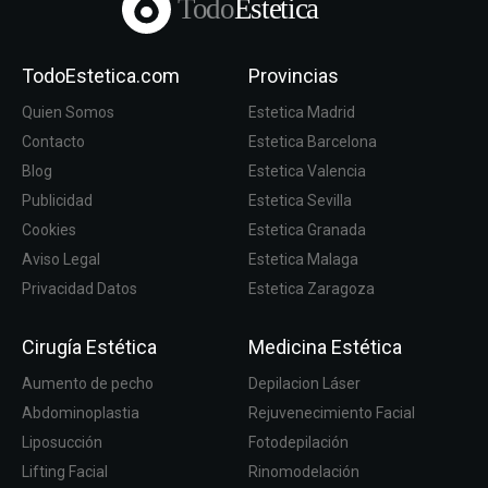
Todo
Estetica
TodoEstetica.com
Provincias
Quien Somos
Estetica Madrid
Contacto
Estetica Barcelona
Blog
Estetica Valencia
Publicidad
Estetica Sevilla
Cookies
Estetica Granada
Aviso Legal
Estetica Malaga
Privacidad Datos
Estetica Zaragoza
Cirugía Estética
Medicina Estética
Aumento de pecho
Depilacion Láser
Abdominoplastia
Rejuvenecimiento Facial
Liposucción
Fotodepilación
Lifting Facial
Rinomodelación