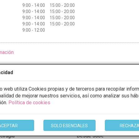
9:00 - 14:00 15:00 - 20:00
9:00 - 14:00 15:00 - 20:00
9:00 - 14:00 15:00 - 20:00
9:00 - 14:00 15:00 - 20:00
9:00 - 12:00
mación
acidad
 Londres Tarragona
io web utiliza Cookies propias y de terceros para recopilar infor
inalidad de mejorar nuestros servicios, así como analizar sus háb
10 Opiniones
ión.
Política de cookies
 d'Ossó, 2, 43005 Tarragona, Tarragona
VER MAPA
CONSULTA GRATUITA & FINANCIACIÓN A MEDIDA
ACEPTAR
SOLO ESENCIALES
RECHAZ
 cirugía
Desde 500€