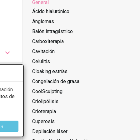
General
Ácido hialurónico
Angiomas
Balón intragástrico
Carboxiterapia
Cavitación
Celulitis
Cloaking estrías
Congelación de grasa
mación
CoolSculpting
itos de
Criolipólisis
Crioterapia
Cuperosis
AR
Depilación láser