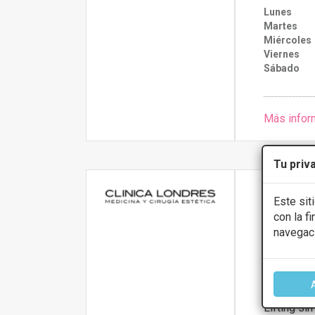
Lunes
Martes
Miércoles
Viernes
Sábado
Más infor
Tu priv
Clinica
Este sit
con la f
3.8
navegac
Carrer Enric
PRIMERA 
Lifting sin