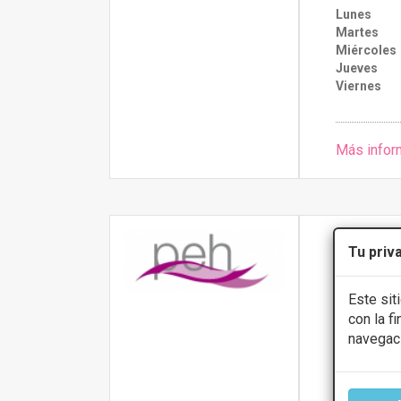
Lunes
Martes
Miércoles
Jueves
Viernes
Más infor
Policli
Tu priv
5
Este sit
Euskal Herria
con la f
navegac
PRIMERA 