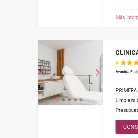
Más infor
CLINIC
5
Avenida Pedr
PRIMERA 
Limpieza 
Presupue
CONS