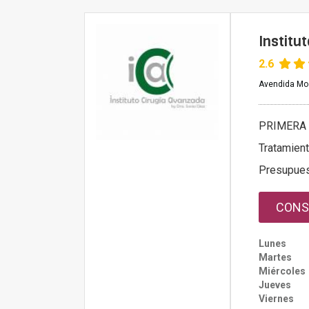
Institu
2.6
Avendida Mos
PRIMERA 
Tratamien
Presupue
CONS
Lunes
Martes
Miércoles
Jueves
Viernes