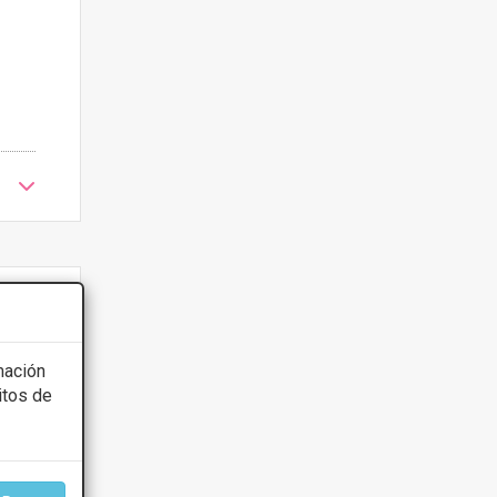
mación
itos de