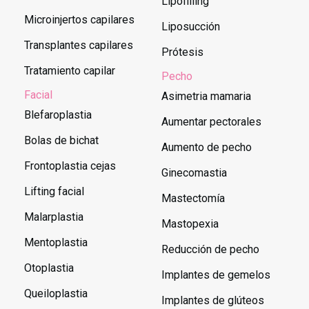
Lipofilling
Microinjertos capilares
Liposucción
Transplantes capilares
Prótesis
Tratamiento capilar
Pecho
Facial
Asimetria mamaria
Blefaroplastia
Aumentar pectorales
Bolas de bichat
Aumento de pecho
Frontoplastia cejas
Ginecomastia
Lifting facial
Mastectomía
Malarplastia
Mastopexia
Mentoplastia
Reducción de pecho
Otoplastia
Implantes de gemelos
Queiloplastia
Implantes de glúteos