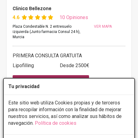
Clínica Bellezone
4.6
10 Opiniones
Plaza Condestable N. 2 entresuelo
VER MAPA
izquierda (Junto farmacia Consul 24 h),
Murcia
PRIMERA CONSULTA GRATUITA
Lipofilling
Desde 2500€
CONSULTAR/CITA/PRESUPUESTO
Tu privacidad
Lunes
10:00 - 14:00 16:00 - 20:00
Este sitio web utiliza Cookies propias y de terceros
Martes
10:00 - 14:00 16:00 - 20:00
Miércoles
10:00 - 14:00 16:00 - 20:00
para recopilar información con la finalidad de mejorar
Jueves
10:00 - 14:00 16:00 - 20:00
nuestros servicios, así como analizar sus hábitos de
Viernes
10:00 - 14:00 16:00 - 20:00
navegación.
Política de cookies