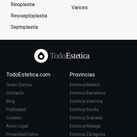
Rinoplastia
Varices
Rinoseptoplastia
Septoplastia
Todo
Estetica
TodoEstetica.com
Provincias
Quien Somos
Estetica Madrid
Contacto
Estetica Barcelona
Blog
Estetica Valencia
Publicidad
Estetica Sevilla
Cookies
Estetica Granada
Aviso Legal
Estetica Malaga
Privacidad Datos
Estetica Zaragoza