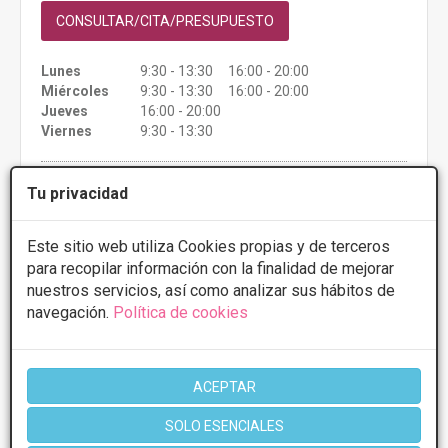
CONSULTAR/CITA/PRESUPUESTO
Lunes
9:30 - 13:30 16:00 - 20:00
Miércoles
9:30 - 13:30 16:00 - 20:00
Jueves
16:00 - 20:00
Viernes
9:30 - 13:30
Más información
Tu privacidad
Este sitio web utiliza Cookies propias y de terceros
para recopilar información con la finalidad de mejorar
nuestros servicios, así como analizar sus hábitos de
1 de 1
navegación.
Política de cookies
* Información orientativa, el descuento puede variar en función del
tratamiento y centro elegidos. Consulte los centros para conocer las
ACEPTAR
ofertas y descuentos que ofrecen.
SOLO ESENCIALES