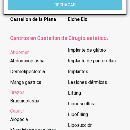
RECHAZAR
Poblaciones en Castellon:
Castellon de la Plana
Elche Elx
Centros en Castellon de Cirugía estética:
Implante de glúteo
Abdomen
Abdominoplastia
Implante de pantorrillas
Dermolipectomía
Implantes
Manga gástrica
Lesiones dérmicas
Brazos
Lifting
Braquioplastia
Lipoescultura
Capilar
Lipofilling
Alopecia
Liposucción