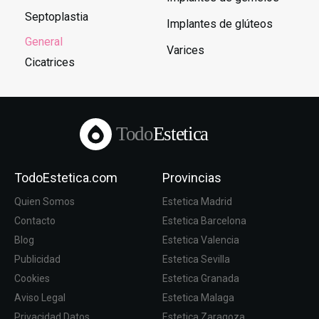
Septoplastia
Implantes de glúteos
General
Varices
Cicatrices
Todo
Estetica
TodoEstetica.com
Provincias
Quien Somos
Estetica Madrid
Contacto
Estetica Barcelona
Blog
Estetica Valencia
Publicidad
Estetica Sevilla
Cookies
Estetica Granada
Aviso Legal
Estetica Malaga
Privacidad Datos
Estetica Zaragoza