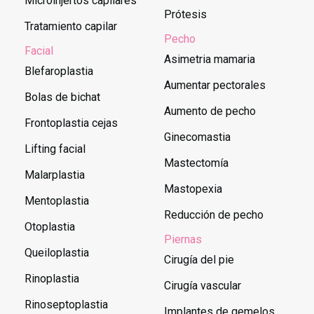
Microinjertos capilares
Prótesis
Tratamiento capilar
Pecho
Facial
Asimetria mamaria
Blefaroplastia
Aumentar pectorales
Bolas de bichat
Aumento de pecho
Frontoplastia cejas
Ginecomastia
Lifting facial
Mastectomía
Malarplastia
Mastopexia
Mentoplastia
Reducción de pecho
Otoplastia
Piernas
Queiloplastia
Cirugía del pie
Rinoplastia
Cirugía vascular
Rinoseptoplastia
Implantes de gemelos