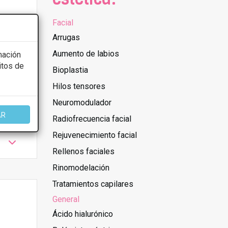
Facial
Arrugas
Aumento de labios
mación
itos de
Bioplastia
Hilos tensores
Neuromodulador
AR
Radiofrecuencia facial
Rejuvenecimiento facial
Rellenos faciales
Rinomodelación
Tratamientos capilares
General
Ácido hialurónico