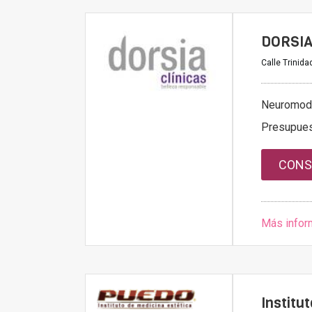
DORSIA
Calle Trinida
Neuromod
Presupue
CONS
Más infor
Institu