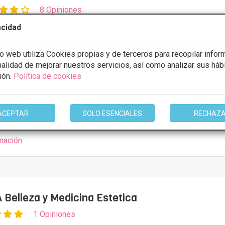
8 Opiniones
 Iglesias 41 - 33205 Gijón - Asturias, Gijón
VER MAPA
acidad
io web utiliza Cookies propias y de terceros para recopilar infor
CONSULTA GRATUITA & FINANCIACIÓN A MEDIDA
inalidad de mejorar nuestros servicios, así como analizar sus háb
ulador
Desde 200€
ión.
Política de cookies
ULTAR/CITA/PRESUPUESTO
ACEPTAR
SOLO ESENCIALES
RECHAZ
mación
Belleza y Medicina Estetica
1 Opiniones