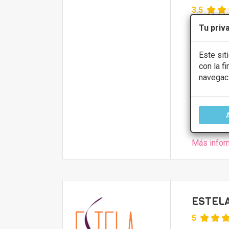
3.5
Avenida Pablo
Tu priv
Este sit
PRIMERA 
con la f
Neuromod
navegac
CONS
Más infor
ESTELA 
5