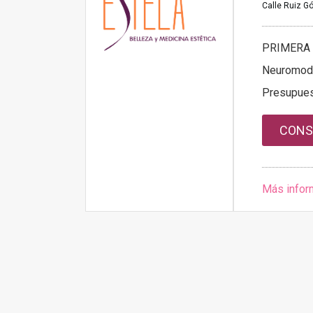
Calle Ruiz Gó
PRIMERA 
Neuromod
Presupue
CONS
Más infor