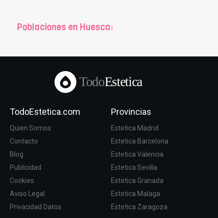
Poblaciones en Huesca:
Todo
Estetica
TodoEstetica.com
Provincias
Quien Somos
Estetica Madrid
Contacto
Estetica Barcelona
Blog
Estetica Valencia
Publicidad
Estetica Sevilla
Cookies
Estetica Granada
Aviso Legal
Estetica Malaga
Privacidad Datos
Estetica Zaragoza