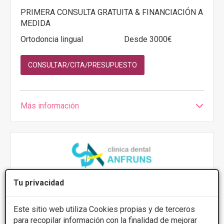
PRIMERA CONSULTA GRATUITA & FINANCIACIÓN A
MEDIDA
Ortodoncia lingual
Desde 3000€
CONSULTAR/CITA/PRESUPUESTO
Más información
Tu privacidad
Clínica Dental Anfruns
5
4 Opiniones
Este sitio web utiliza Cookies propias y de terceros
para recopilar información con la finalidad de mejorar
Avenida de la Vila 3-5, Moia
VER MAPA