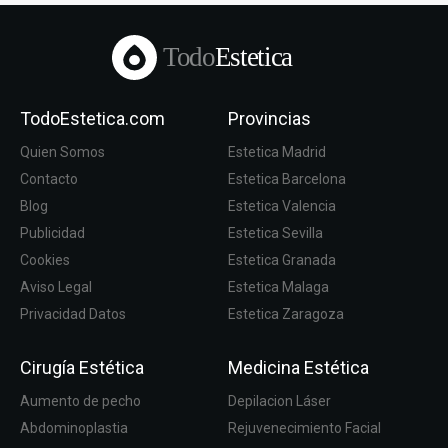
Todo
Estetica
TodoEstetica.com
Provincias
Quien Somos
Estetica Madrid
Contacto
Estetica Barcelona
Blog
Estetica Valencia
Publicidad
Estetica Sevilla
Cookies
Estetica Granada
Aviso Legal
Estetica Malaga
Privacidad Datos
Estetica Zaragoza
Cirugía Estética
Medicina Estética
Aumento de pecho
Depilacion Láser
Abdominoplastia
Rejuvenecimiento Facial