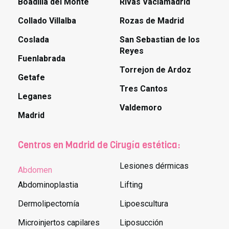
Boadilla del Monte
Rivas Vaciamadrid
Collado Villalba
Rozas de Madrid
Coslada
San Sebastian de los
Reyes
Fuenlabrada
Torrejon de Ardoz
Getafe
Tres Cantos
Leganes
Valdemoro
Madrid
Centros en Madrid de Cirugía estética:
Lesiones dérmicas
Abdomen
Abdominoplastia
Lifting
Dermolipectomía
Lipoescultura
Microinjertos capilares
Liposucción