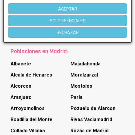
ACEPTAR
* Información orientativa, el descuento puede variar en función del
SOLO ESENCIALES
tratamiento y centro elegidos. Consulte los centros para conocer las
ofertas y descuentos que ofrecen.
RECHAZAR
Poblaciones en Madrid:
Albacete
Majadahonda
Alcala de Henares
Moralzarzal
Alcorcon
Mostoles
Aranjuez
Parla
Arroyomolinos
Pozuelo de Alarcon
Boadilla del Monte
Rivas Vaciamadrid
Collado Villalba
Rozas de Madrid