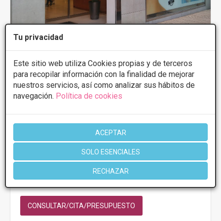
Tu privacidad
Este sitio web utiliza Cookies propias y de terceros
para recopilar información con la finalidad de mejorar
Instituto Marsil
nuestros servicios, así como analizar sus hábitos de
3.7
9 Opiniones
navegación.
Política de cookies
AVDA., SANTA MARINA 11, Badajoz
VER MAPA
ACEPTAR
PRIMERA CONSULTA GRATUITA & FINANCIACIÓN A
MEDIDA
SOLO ESENCIALES
Tratamientos desde 25€
RECHAZAR
Presupuestos con
10% de descuento *
CONSULTAR/CITA/PRESUPUESTO