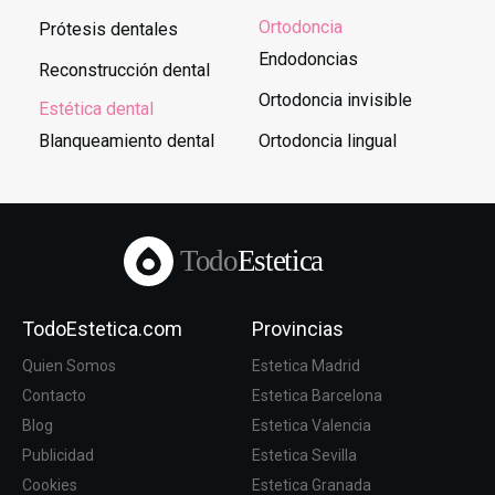
Ortodoncia
Prótesis dentales
Endodoncias
Reconstrucción dental
Ortodoncia invisible
Estética dental
Blanqueamiento dental
Ortodoncia lingual
Todo
Estetica
TodoEstetica.com
Provincias
Quien Somos
Estetica Madrid
Contacto
Estetica Barcelona
Blog
Estetica Valencia
Publicidad
Estetica Sevilla
Cookies
Estetica Granada