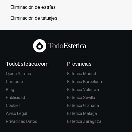
Eliminación de estrías
Eliminación de tatuajes
Todo
Estetica
TodoEstetica.com
Provincias
Quien Somos
Estetica Madrid
Contacto
Estetica Barcelona
Blog
Estetica Valencia
Publicidad
Estetica Sevilla
Cookies
Estetica Granada
Aviso Legal
Estetica Malaga
Privacidad Datos
Estetica Zaragoza