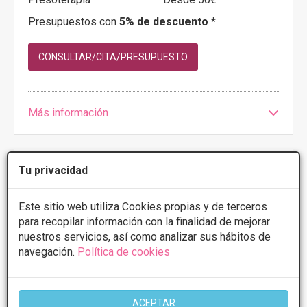
Presupuestos con
5% de descuento *
CONSULTAR/CITA/PRESUPUESTO
Más información
Tu privacidad
Este sitio web utiliza Cookies propias y de terceros
para recopilar información con la finalidad de mejorar
Policlinica Euskal Herria
nuestros servicios, así como analizar sus hábitos de
navegación.
Política de cookies
5
5 Opiniones
Euskal Herria 22, Getxo
VER MAPA
ACEPTAR