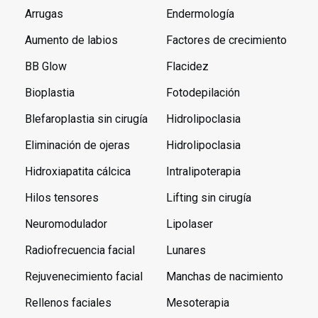
Arrugas
Endermología
Aumento de labios
Factores de crecimiento
BB Glow
Flacidez
Bioplastia
Fotodepilación
Blefaroplastia sin cirugía
Hidrolipoclasia
Eliminación de ojeras
Hidrolipoclasia
Hidroxiapatita cálcica
Intralipoterapia
Hilos tensores
Lifting sin cirugía
Neuromodulador
Lipolaser
Radiofrecuencia facial
Lunares
Rejuvenecimiento facial
Manchas de nacimiento
Rellenos faciales
Mesoterapia