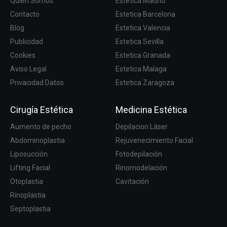
Quien Somos
Estetica Madrid
Contacto
Estetica Barcelona
Blog
Estetica Valencia
Publicidad
Estetica Sevilla
Cookies
Estetica Granada
Aviso Legal
Estetica Malaga
Privacidad Datos
Estetica Zaragoza
Cirugía Estética
Medicina Estética
Aumento de pecho
Depilacion Láser
Abdominoplastia
Rejuvenecimiento Facial
Liposucción
Fotodepilación
Lifting Facial
Rinomodelación
Otoplastia
Cavitación
Rinoplastia
Septoplastia