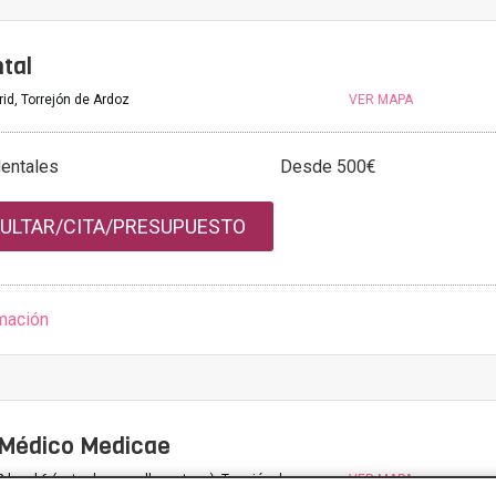
tal
id, Torrejón de Ardoz
VER MAPA
dentales
Desde 500€
ULTAR/CITA/PRESUPUESTO
mación
 Médico Medicae
2 local 6 (entrada por calle metano), Torrejón de
VER MAPA