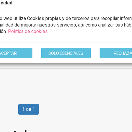
acidad
stos con
5% de descuento *
io web utiliza Cookies propias y de terceros para recopilar infor
inalidad de mejorar nuestros servicios, así como analizar sus háb
ión.
Política de cookies
ULTAR/CITA/PRESUPUESTO
ACEPTAR
SOLO ESENCIALES
RECHAZ
mación
1 de 1