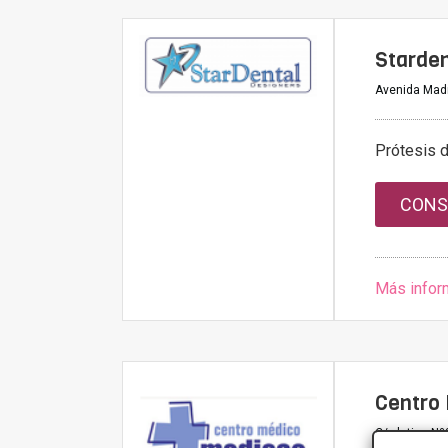
Starden
Avenida Madr
Prótesis 
CONS
Más infor
Centro
C/ platino Nº