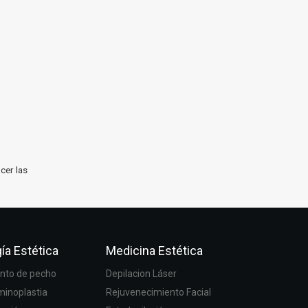
cer las
ía Estética
Medicina Estética
to de pecho
Depilacion Láser
inoplastia
Rejuvenecimiento Facial