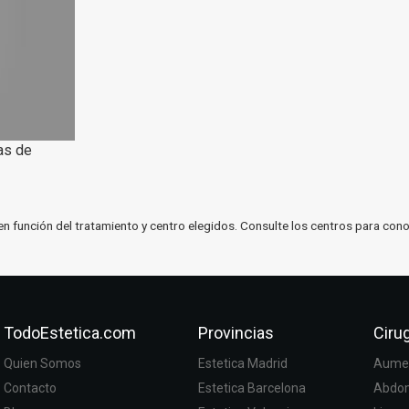
as de
en función del tratamiento y centro elegidos. Consulte los centros para cono
TodoEstetica.com
Provincias
Cirug
Quien Somos
Estetica Madrid
Aumen
Contacto
Estetica Barcelona
Abdom