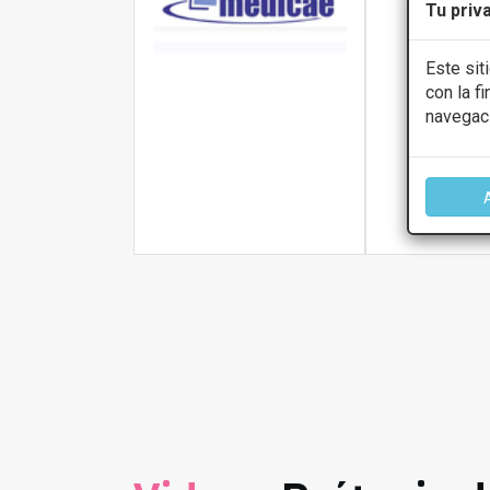
Ardoz
Tu priv
Presupue
Este sit
con la f
navegac
CONS
Más infor