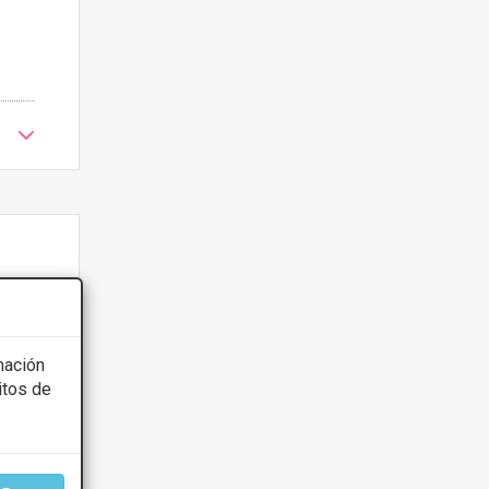
mación
itos de