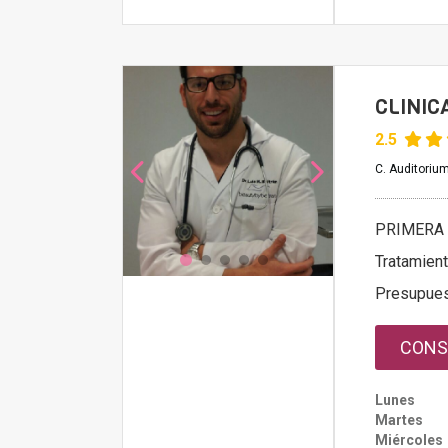
CLINIC
2.5
C. Auditorium
PRIMERA 
Tratamien
Presupue
CONS
Lunes
Martes
Miércoles