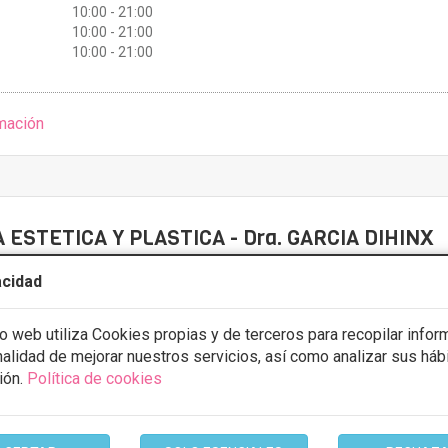
10:00 - 21:00
10:00 - 21:00
10:00 - 21:00
mación
A ESTETICA Y PLASTICA - Dra. GARCIA DIHINX
9 Opiniones
acidad
s de lara, 4 Logroño, Logrono
VER MAPA
io web utiliza Cookies propias y de terceros para recopilar infor
inalidad de mejorar nuestros servicios, así como analizar sus háb
stos con
5% de descuento *
ión.
Política de cookies
ULTAR/CITA/PRESUPUESTO