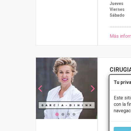
Jueves
Viernes
Sábado
Más infor
CIRUGI
4.6
Tu priv
Siete infante
Este sit
con la f
Presupue
navegac
CONS