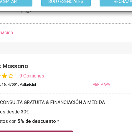
ACEPTAR
SOLO ESENCIALES
RECHAZ
23:59
0:00 -
mación
as Massana
9 Opiniones
 16, 47001, Valladolid
VER MAPA
CONSULTA GRATUITA & FINANCIACIÓN A MEDIDA
tos desde 30€
stos con
5% de descuento *