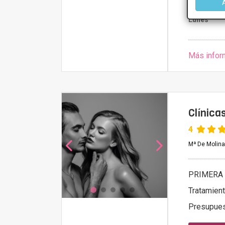
Domingo
Lunes
Más infor
Clínic
4
Mª De Molina,
PRIMERA 
Tratamien
Presupue