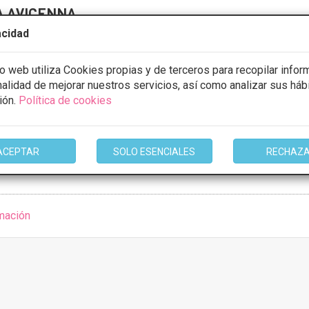
A AVICENNA
acidad
A ALCARRIA 7, Alcalá de Henares
VER MAPA
io web utiliza Cookies propias y de terceros para recopilar infor
CONSULTA GRATUITA & FINANCIACIÓN A MEDIDA
inalidad de mejorar nuestros servicios, así como analizar sus háb
cción dental
Desde 200€
ión.
Política de cookies
stos con
15% de descuento *
ACEPTAR
SOLO ESENCIALES
RECHAZ
ULTAR/CITA/PRESUPUESTO
mación