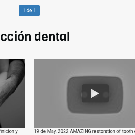
1 de 1
cción dental
inicion y
19 de May, 2022 AMAZING restoration of toot