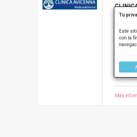
CLINIC
Tu priv
AVENIDA DE L
Este sit
PRIMERA 
con la f
Reconstru
navegac
Presupue
CONS
Más infor