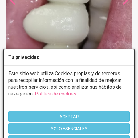
Tu privacidad
Clínicas Dentalia
Este sitio web utiliza Cookies propias y de terceros
5
7 Opiniones
para recopilar información con la finalidad de mejorar
nuestros servicios, así como analizar sus hábitos de
Av. de Juan Carlos I, 20, Collado Villalba
VER MAPA
navegación.
Política de cookies
Presupuestos con
5% de descuento *
ACEPTAR
CONSULTAR/CITA/PRESUPUESTO
SOLO ESENCIALES