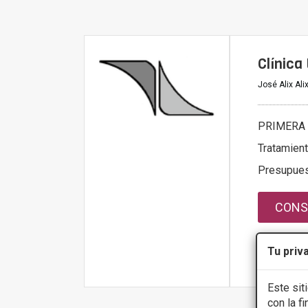
Clínica
José Alix Ali
PRIMERA 
Tratamien
Presupue
CONS
Tu priv
Más infor
Este sit
con la f