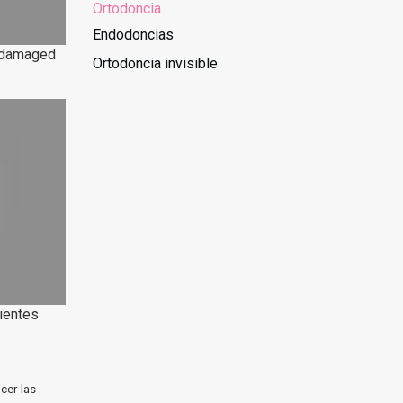
Ortodoncia
Endodoncias
h damaged
Ortodoncia invisible
dientes
cer las