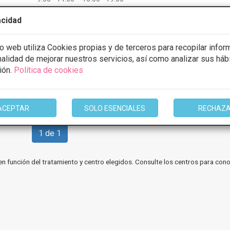
9:00 - 14:00 16:00 - 19:00
acidad
mación
io web utiliza Cookies propias y de terceros para recopilar infor
inalidad de mejorar nuestros servicios, así como analizar sus háb
ión.
Política de cookies
ACEPTAR
SOLO ESENCIALES
RECHAZ
1 de 1
en función del tratamiento y centro elegidos. Consulte los centros para cono