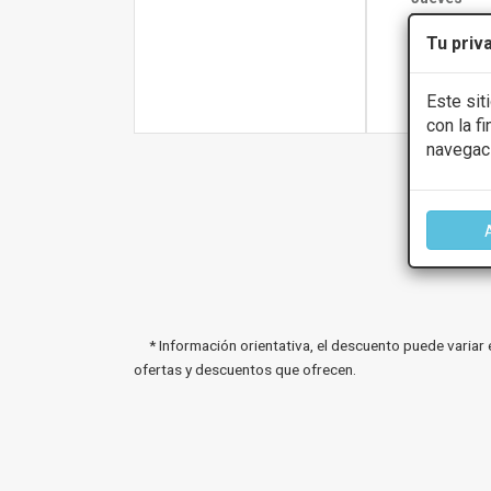
Viernes
Tu priv
Más infor
Este sit
con la f
navegac
* Información orientativa, el descuento puede variar 
ofertas y descuentos que ofrecen.