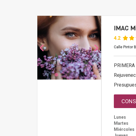
IMAC M
4.2
Calle Pintor 
PRIMERA 
Rejuvenec
Presupue
CONS
Lunes
Martes
Miércoles
Jueves