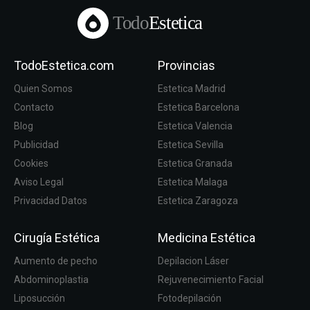
Todo
Estetica
TodoEstetica.com
Provincias
Quien Somos
Estetica Madrid
Contacto
Estetica Barcelona
Blog
Estetica Valencia
Publicidad
Estetica Sevilla
Cookies
Estetica Granada
Aviso Legal
Estetica Malaga
Privacidad Datos
Estetica Zaragoza
Cirugía Estética
Medicina Estética
Aumento de pecho
Depilacion Láser
Abdominoplastia
Rejuvenecimiento Facial
Liposucción
Fotodepilación