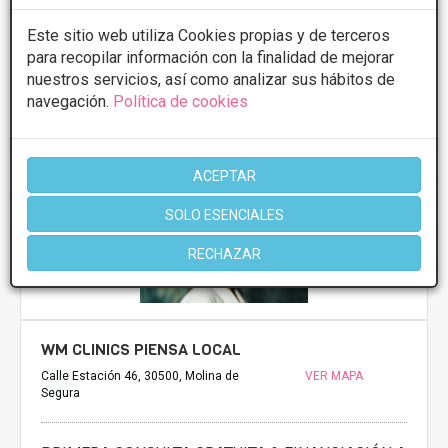
Lunes
9:00 - 22:00
Martes
9:00 - 22:00
Este sitio web utiliza Cookies propias y de terceros
Miércoles
9:00 - 22:00
para recopilar información con la finalidad de mejorar
Jueves
9:00 - 22:00
nuestros servicios, así como analizar sus hábitos de
Viernes
9:00 - 16:00
navegación.
Política de cookies
Más información
ACEPTAR
SOLO ESENCIALES
RECHAZAR
WM CLINICS PIENSA LOCAL
Calle Estación 46, 30500, Molina de
VER MAPA
Segura