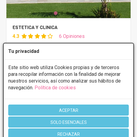
ESTETICA Y CLINICA
4.3
6 Opiniones
SAN PEDRO 1, San Pedro del Pinatar
VER MAPA
Tu privacidad
PRIMERA CONSULTA GRATUITA
Este sitio web utiliza Cookies propias y de terceros
Rellenos faciales
Desde 200€
para recopilar información con la finalidad de mejorar
nuestros servicios, así como analizar sus hábitos de
Presupuestos con
5% de descuento *
navegación.
Política de cookies
CONSULTAR/CITA/PRESUPUESTO
ACEPTAR
Martes
10:00 - 14:00 16:30 - 20:30
Miércoles
10:00 - 20:30
SOLO ESENCIALES
Jueves
10:00 - 14:00 16:30 - 20:30
Viernes
10:00 - 14:00 16:30 - 20:30
RECHAZAR