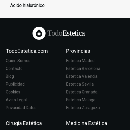
Ácido hialurónico
Todo
Estetica
TodoEstetica.com
Provincias
Quien Somos
Estetica Madrid
Contacto
Estetica Barcelona
Blog
Estetica Valencia
Publicidad
Estetica Sevilla
Cookies
Estetica Granada
Aviso Legal
Estetica Malaga
Privacidad Datos
Estetica Zaragoza
Cirugía Estética
Medicina Estética