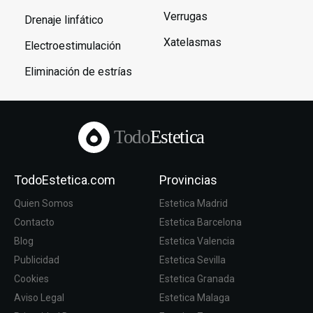
Verrugas
Drenaje linfático
Xatelasmas
Electroestimulación
Eliminación de estrías
Todo
Estetica
TodoEstetica.com
Provincias
Quien Somos
Estetica Madrid
Contacto
Estetica Barcelona
Blog
Estetica Valencia
Publicidad
Estetica Sevilla
Cookies
Estetica Granada
Aviso Legal
Estetica Malaga