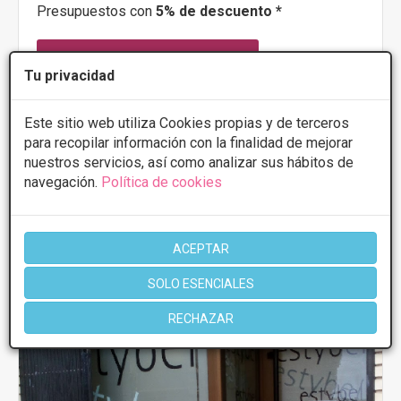
Presupuestos con
5% de descuento *
CONSULTAR/CITA/PRESUPUESTO
Tu privacidad
Lunes
9:00 - 20:00
Martes
9:00 - 20:00
Este sitio web utiliza Cookies propias y de terceros
Miércoles
9:00 - 20:00
para recopilar información con la finalidad de mejorar
Jueves
9:00 - 20:00
nuestros servicios, así como analizar sus hábitos de
Viernes
9:00 - 20:00
navegación.
Política de cookies
Más información
ACEPTAR
SOLO ESENCIALES
RECHAZAR