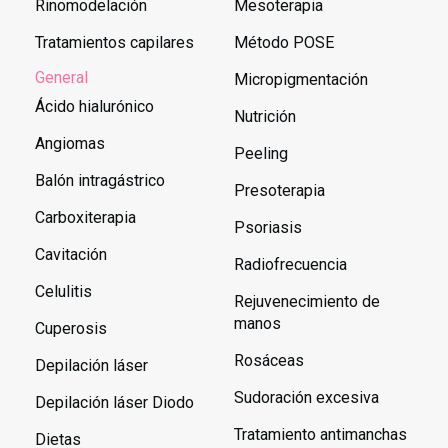
Rinomodelación
Mesoterapia
Tratamientos capilares
Método POSE
General
Micropigmentación
Ácido hialurónico
Nutrición
Angiomas
Peeling
Balón intragástrico
Presoterapia
Carboxiterapia
Psoriasis
Cavitación
Radiofrecuencia
Celulitis
Rejuvenecimiento de
manos
Cuperosis
Rosáceas
Depilación láser
Sudoración excesiva
Depilación láser Diodo
Tratamiento antimanchas
Dietas