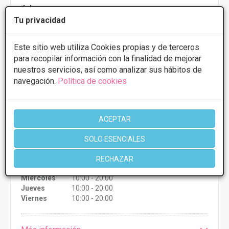
Ilahy
Tu privacidad
4.6
10 Opiniones
Avda. de la Ilustración, 1 - 46100,
VER MAPA
Este sitio web utiliza Cookies propias y de terceros
Burjassot
para recopilar información con la finalidad de mejorar
nuestros servicios, así como analizar sus hábitos de
PRIMERA CONSULTA GRATUITA & FINANCIACIÓN A
navegación.
Política de cookies
MEDIDA
Rinoseptoplastia
Desde 4000€
ACEPTAR
CONSULTAR/CITA/PRESUPUESTO
SOLO ESENCIALES
Lunes
10:00 - 20:00
RECHAZAR
Martes
10:00 - 20:00
Miércoles
10:00 - 20:00
Jueves
10:00 - 20:00
Viernes
10:00 - 20:00