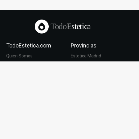
Todo
Estetica
TodoEstetica.com
Provincias
Quien Somos
Estetica Madrid
Contacto
Estetica Barcelona
Blog
Estetica Valencia
Publicidad
Estetica Sevilla
Cookies
Estetica Granada
Aviso Legal
Estetica Malaga
Privacidad Datos
Estetica Zaragoza
Cirugía Estética
Medicina Estética
Aumento de pecho
Depilacion Láser