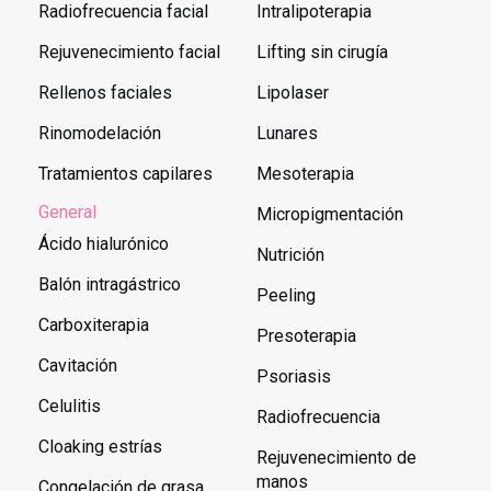
Radiofrecuencia facial
Intralipoterapia
Rejuvenecimiento facial
Lifting sin cirugía
Rellenos faciales
Lipolaser
Rinomodelación
Lunares
Tratamientos capilares
Mesoterapia
General
Micropigmentación
Ácido hialurónico
Nutrición
Balón intragástrico
Peeling
Carboxiterapia
Presoterapia
Cavitación
Psoriasis
Celulitis
Radiofrecuencia
Cloaking estrías
Rejuvenecimiento de
manos
Congelación de grasa