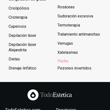
Rosáceas
Criolipólisis
Sudoración excesiva
Crioterapia
Termoterapia
Cuperosis
Tratamiento antimanchas
Depilación láser
Verrugas
Depilación láser
Alejandrita
Xatelasmas
Dietas
Pecho
Drenaje linfático
Pezones invertidos
Todo
Estetica
TodoEstetica.com
Provincias