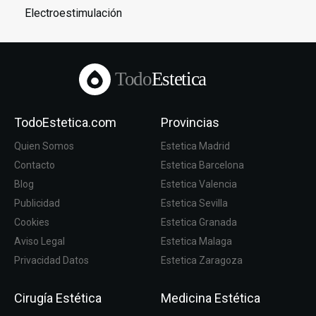
Electroestimulación
Todo
Estetica
TodoEstetica.com
Provincias
Quien Somos
Estetica Madrid
Contacto
Estetica Barcelona
Blog
Estetica Valencia
Publicidad
Estetica Sevilla
Cookies
Estetica Granada
Aviso Legal
Estetica Malaga
Privacidad Datos
Estetica Zaragoza
Cirugía Estética
Medicina Estética