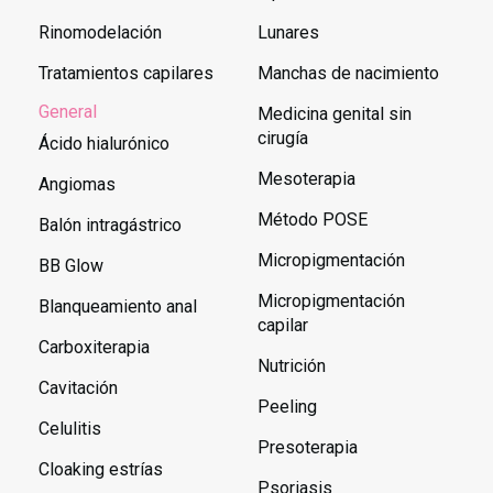
Rinomodelación
Lunares
Tratamientos capilares
Manchas de nacimiento
General
Medicina genital sin
cirugía
Ácido hialurónico
Mesoterapia
Angiomas
Método POSE
Balón intragástrico
Micropigmentación
BB Glow
Micropigmentación
Blanqueamiento anal
capilar
Carboxiterapia
Nutrición
Cavitación
Peeling
Celulitis
Presoterapia
Cloaking estrías
Psoriasis