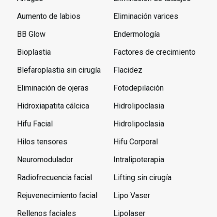
Aumento de labios
Eliminación varices
BB Glow
Endermología
Bioplastia
Factores de crecimiento
Blefaroplastia sin cirugía
Flacidez
Eliminación de ojeras
Fotodepilación
Hidroxiapatita cálcica
Hidrolipoclasia
Hifu Facial
Hidrolipoclasia
Hilos tensores
Hifu Corporal
Neuromodulador
Intralipoterapia
Radiofrecuencia facial
Lifting sin cirugía
Rejuvenecimiento facial
Lipo Vaser
Rellenos faciales
Lipolaser