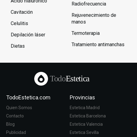
Ácido hialurónico
Radiofrecuencia
Cavitación
Rejuvenecimiento de
manos
Celulitis
Termoterapia
Depilación láser
Tratamiento antimanchas
Dietas
Todo
Estetica
TodoEstetica.com
Provincias
Quien Somos
Estetica Madrid
Contacto
Estetica Barcelona
Blog
Estetica Valencia
Publicidad
Estetica Sevilla