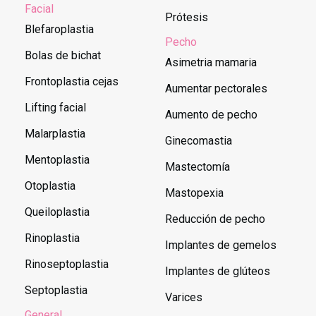
Facial
Prótesis
Blefaroplastia
Pecho
Bolas de bichat
Asimetria mamaria
Frontoplastia cejas
Aumentar pectorales
Lifting facial
Aumento de pecho
Malarplastia
Ginecomastia
Mentoplastia
Mastectomía
Otoplastia
Mastopexia
Queiloplastia
Reducción de pecho
Rinoplastia
Implantes de gemelos
Rinoseptoplastia
Implantes de glúteos
Septoplastia
Varices
General