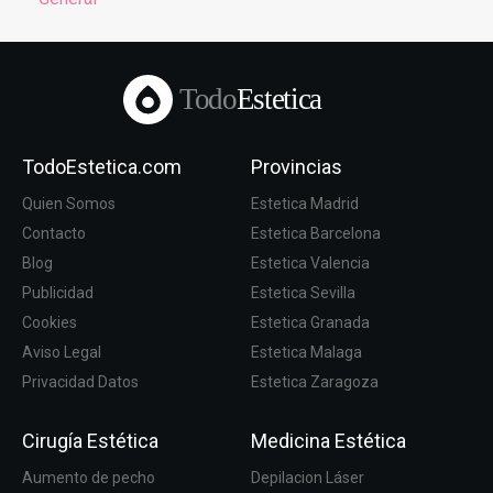
Todo
Estetica
TodoEstetica.com
Provincias
Quien Somos
Estetica Madrid
Contacto
Estetica Barcelona
Blog
Estetica Valencia
Publicidad
Estetica Sevilla
Cookies
Estetica Granada
Aviso Legal
Estetica Malaga
Privacidad Datos
Estetica Zaragoza
Cirugía Estética
Medicina Estética
Aumento de pecho
Depilacion Láser