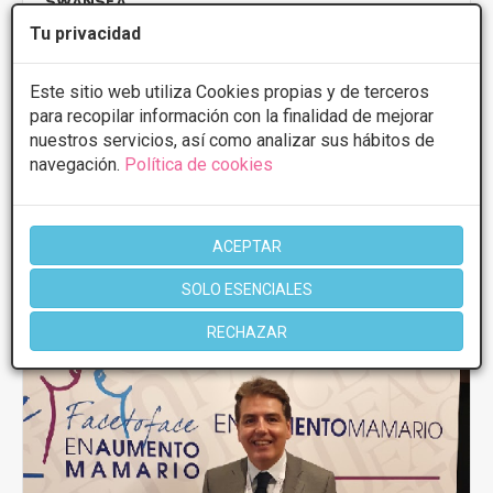
SWANSEA
Tu privacidad
C/ Sangüesa, 2 - 1º, Pamplona
VER MAPA
Este sitio web utiliza Cookies propias y de terceros
Microinjertos capilares
Desde 2000€
para recopilar información con la finalidad de mejorar
nuestros servicios, así como analizar sus hábitos de
CONSULTAR/CITA/PRESUPUESTO
navegación.
Política de cookies
Más información
ACEPTAR
SOLO ESENCIALES
RECHAZAR