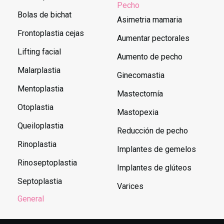
Pecho
Bolas de bichat
Asimetria mamaria
Frontoplastia cejas
Aumentar pectorales
Lifting facial
Aumento de pecho
Malarplastia
Ginecomastia
Mentoplastia
Mastectomía
Otoplastia
Mastopexia
Queiloplastia
Reducción de pecho
Rinoplastia
Implantes de gemelos
Rinoseptoplastia
Implantes de glúteos
Septoplastia
Varices
General