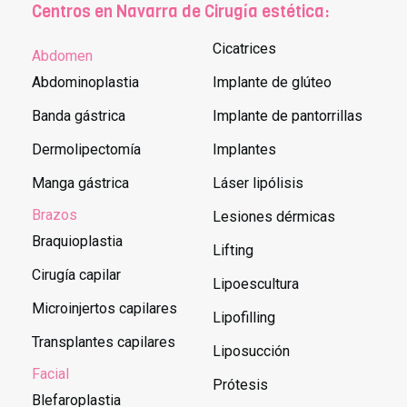
Centros en Navarra de Cirugía estética:
Cicatrices
Abdomen
Abdominoplastia
Implante de glúteo
Banda gástrica
Implante de pantorrillas
Dermolipectomía
Implantes
Manga gástrica
Láser lipólisis
Brazos
Lesiones dérmicas
Braquioplastia
Lifting
Cirugía capilar
Lipoescultura
Microinjertos capilares
Lipofilling
Transplantes capilares
Liposucción
Facial
Prótesis
Blefaroplastia