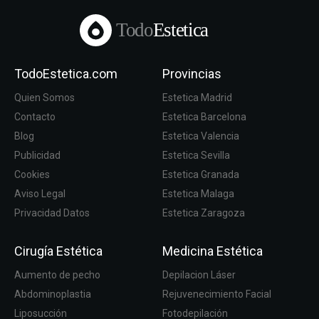
Todo
Estetica
TodoEstetica.com
Provincias
Quien Somos
Estetica Madrid
Contacto
Estetica Barcelona
Blog
Estetica Valencia
Publicidad
Estetica Sevilla
Cookies
Estetica Granada
Aviso Legal
Estetica Malaga
Privacidad Datos
Estetica Zaragoza
Cirugía Estética
Medicina Estética
Aumento de pecho
Depilacion Láser
Abdominoplastia
Rejuvenecimiento Facial
Liposucción
Fotodepilación