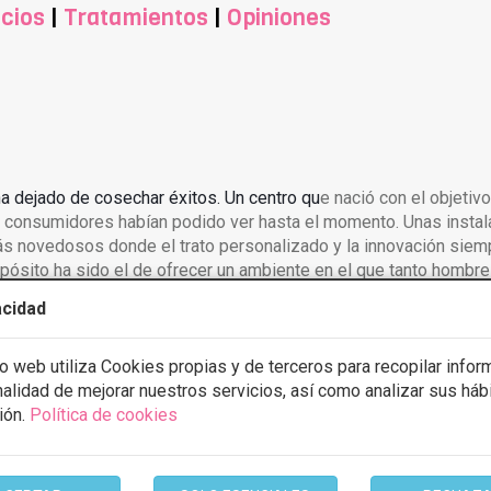
cios
|
Tratamientos
|
Opiniones
a dejado de cosechar éxitos. Un centro qu
e nació con el objetivo
os consumidores habían podido ver hasta el momento. Unas instal
 novedosos donde el trato personalizado y la innovación siemp
opósito ha sido el de ofrecer un ambiente en el que tanto hombr
o al de la mente.
acidad
esidades que tienen que ver con la medicina estética, el bienesta
n equipo de profesionales especializados en cada una de las ár
io web utiliza Cookies propias y de terceros para recopilar infor
icos con gran experiencía a masajes que combinan técnicas orie
inalidad de mejorar nuestros servicios, así como analizar sus háb
s pueden recibir asesoramiento completo sobre cómo llevar una 
ión.
Política de cookies
roductos para el cuidado personal de primeras marcas, produc