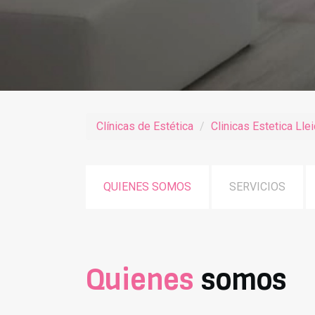
Clínicas de Estética
Clinicas Estetica Lle
QUIENES SOMOS
SERVICIOS
Quienes
somos