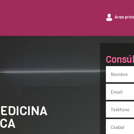
Área priv
Consú
MEDICINA
ICA