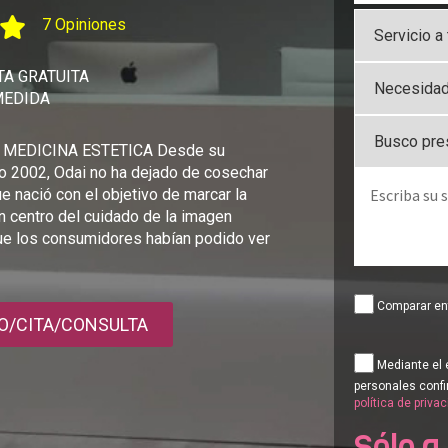
7 Opiniones
A GRATUITA
MEDIDA
 MEDICINA ESTETICA Desde su
ño 2002, Odai no ha dejado de cosechar
ue nació con el objetivo de marcar la
un centro del cuidado de la imagen
que los consumidores habían podido ver
Comparar ent
O/CITA/CONSULTA
Mediante el 
personales confi
política de priva
Sólo a