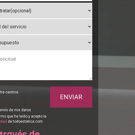
re centros.
ENVIAR
envío de mis datos
rmo que he leído y acepto la
cidad
de todoestetica.com
 través de