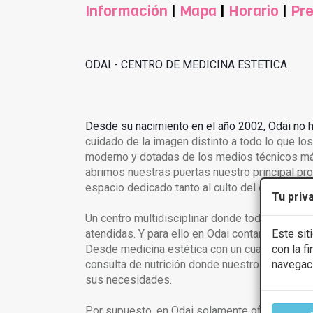
Información
|
Mapa
|
Horario
|
Pre
ODAI - CENTRO DE MEDICINA ESTETICA
Desde su nacimiento en el año 2002, Odai no h
cuidado de la imagen distinto a todo lo que l
moderno y dotadas de los medios técnicos más
abrimos nuestras puertas nuestro principal pr
espacio dedicado tanto al culto del cuerpo com
Tu priv
Un centro multidisciplinar donde todas las nec
atendidas. Y para ello en Odai contamos con u
Este sit
Desde medicina estética con un cuadro de méd
con la f
consulta de nutrición donde nuestros paciente
navegac
sus necesidades.
Por supuesto, en Odai solamente ofrecemos p