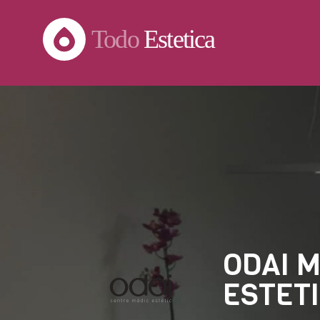
Todo
Estetica
ODAI 
ESTET