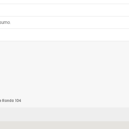
nsumo.
e Ronda 104