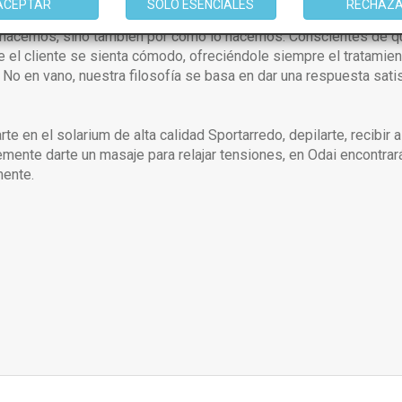
ACEPTAR
SOLO ESENCIALES
RECHAZ
l mercado, proporcionando al cliente siempre información sobre
acemos, sino también por cómo lo hacemos. Conscientes de que 
e el cliente se sienta cómodo, ofreciéndole siempre el tratami
 No en vano, nuestra filosofía se basa en dar una respuesta satis
arte en el solarium de alta calidad Sportarredo, depilarte, recibi
emente darte un masaje para relajar tensiones, en Odai encontra
mente.