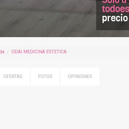
todoes
precio
ida
ODAI MEDICINA ESTETICA
OFERTAS
FOTOS
OPINIONES