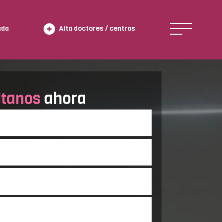
ada
Alta doctores / centros
ltanos
ahora