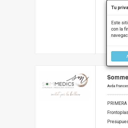
Lunes
Martes
Tu priv
Miércoles
Viernes
Este sit
Sábado
con la f
navegac
Más infor
Somme
Avda Frances
PRIMERA 
Frontoplas
Presupue