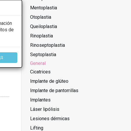
Mentoplastia
Otoplastia
mación
Queiloplastia
itos de
Rinoplastia
Rinoseptoplastia
Septoplastia
AR
General
Cicatrices
Implante de glúteo
Implante de pantorrillas
Implantes
Láser lipólisis
Lesiones dérmicas
Lifting