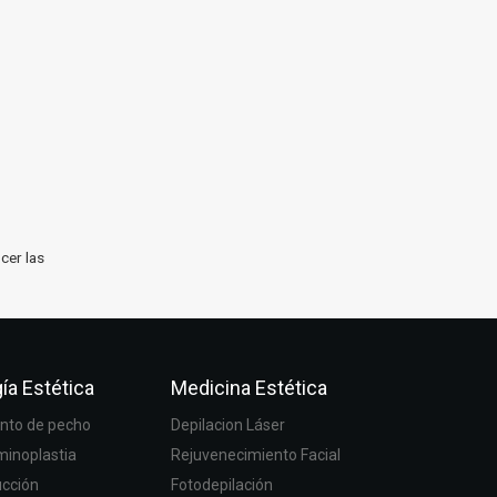
cer las
ía Estética
Medicina Estética
to de pecho
Depilacion Láser
inoplastia
Rejuvenecimiento Facial
ucción
Fotodepilación