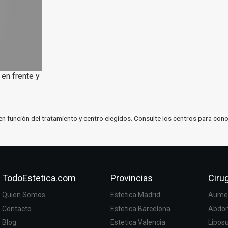
 en frente y
en función del tratamiento y centro elegidos. Consulte los centros para cono
TodoEstetica.com
Provincias
Cirug
Quien Somos
Estetica Madrid
Aumen
Contacto
Estetica Barcelona
Abdom
Blog
Estetica Valencia
Lipos