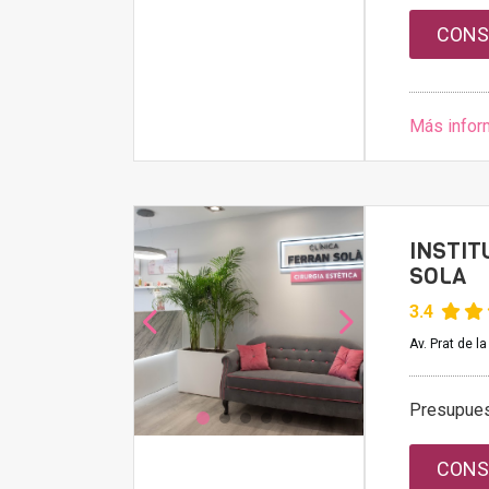
CONS
Más infor
INSTIT
SOLA
3.4
Av. Prat de la
Presupue
CONS