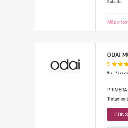
Sábado
Más infor
ODAI M
5
Gran Paseo d
PRIMERA 
Tratamien
CONS