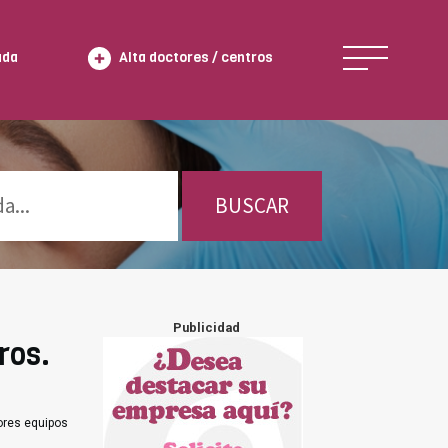
ada
Alta doctores / centros
BUSCAR
Publicidad
ros.
ores equipos