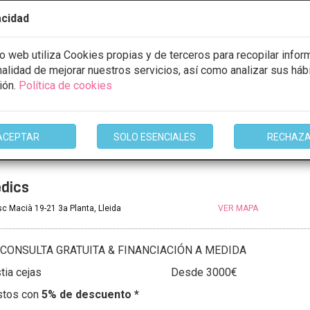
9:30 - 20:30
9:30 - 20:30
acidad
9:30 - 20:30
9:30 - 20:30
io web utiliza Cookies propias y de terceros para recopilar infor
10:00 - 14:00
inalidad de mejorar nuestros servicios, así como analizar sus háb
ión.
Política de cookies
mación
ACEPTAR
SOLO ESENCIALES
RECHAZ
dics
c Macià 19-21 3a Planta, Lleida
VER MAPA
CONSULTA GRATUITA & FINANCIACIÓN A MEDIDA
tia cejas
Desde 3000€
stos con
5% de descuento *