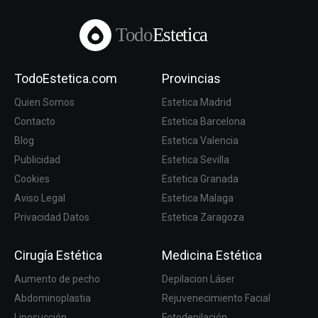
Todo
Estetica
TodoEstetica.com
Provincias
Quien Somos
Estetica Madrid
Contacto
Estetica Barcelona
Blog
Estetica Valencia
Publicidad
Estetica Sevilla
Cookies
Estetica Granada
Aviso Legal
Estetica Malaga
Privacidad Datos
Estetica Zaragoza
Cirugía Estética
Medicina Estética
Aumento de pecho
Depilacion Láser
Abdominoplastia
Rejuvenecimiento Facial
Liposucción
Fotodepilación