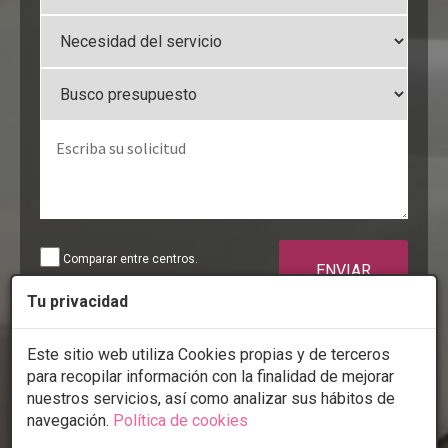
Comparar entre centros.
ENVIAR
Tu privacidad
Mediante el envío de mis datos
personales confirmo que he leído y acepto
Este sitio web utiliza Cookies propias y de terceros
la
política de privacidad
de
todoestetica.com
para recopilar información con la finalidad de mejorar
nuestros servicios, así como analizar sus hábitos de
Sólo a través de todoestetica
calidad y
navegación.
Política de cookies
buen precio