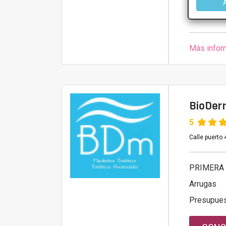
Miércoles
Viernes
Más infor
BioDer
5
Calle puerto 
PRIMERA 
Arrugas
Presupue