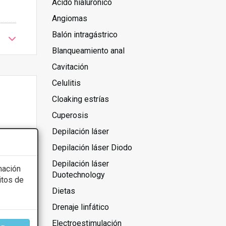
Ácido hialurónico
Angiomas
Balón intragástrico
Blanqueamiento anal
Cavitación
Celulitis
Cloaking estrías
Cuperosis
Depilación láser
Depilación láser Diodo
Depilación láser
mación
Duotechnology
itos de
Dietas
Drenaje linfático
Electroestimulación