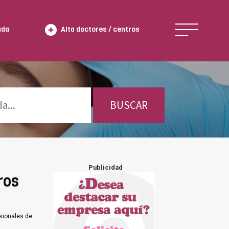
ada
Alta doctores / centros
BUSCAR
Publicidad
ros
sionales de