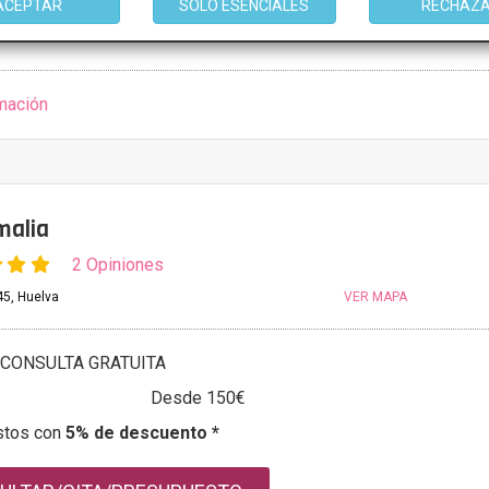
9:30 - 13:00 17:00 - 20:00
ACEPTAR
SOLO ESENCIALES
RECHAZ
9:30 - 13:00 17:00 - 19:00
mación
malia
2 Opiniones
45, Huelva
VER MAPA
CONSULTA GRATUITA
Desde 150€
stos con
5% de descuento *