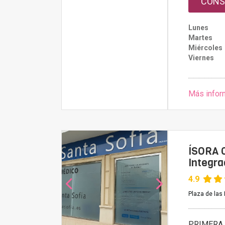
CONS
Lunes
Martes
Miércoles
Viernes
Más infor
ÍSORA C
Integrac
4.9
Plaza de las
PRIMERA 