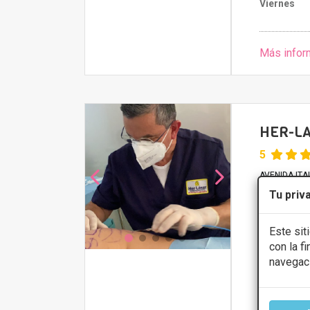
Viernes
Más infor
HER-L
5
AVENIDA ITAL
Tu priv
Arrugas
Este sit
Presupue
con la f
navegac
CONS