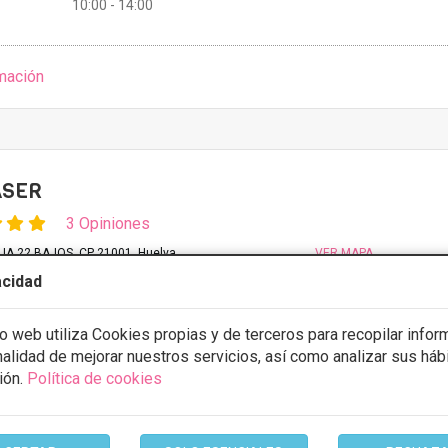
10:00 - 14:00
mación
ASER
3 Opiniones
IA,22 BAJOS. CP 21001, Huelva
VER MAPA
acidad
Desde 150€
io web utiliza Cookies propias y de terceros para recopilar infor
stos con
5% de descuento *
inalidad de mejorar nuestros servicios, así como analizar sus háb
ión.
Política de cookies
ULTAR/CITA/PRESUPUESTO