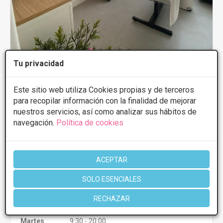
Tu privacidad
Naturbell Estética Profesional
4.6
9 Opiniones
Este sitio web utiliza Cookies propias y de terceros
para recopilar información con la finalidad de mejorar
Gran Plaza, 2º 2ºB, Sevilla
VER MAPA
nuestros servicios, así como analizar sus hábitos de
navegación.
Política de cookies
PRIMERA CONSULTA GRATUITA & FINANCIACIÓN A
MEDIDA
ACEPTAR
Arrugas
120€/sesión
SOLO ESENCIALES
CONSULTAR/CITA/PRESUPUESTO
RECHAZAR
Lunes
9:30 - 20:00
Martes
9:30 - 20:00