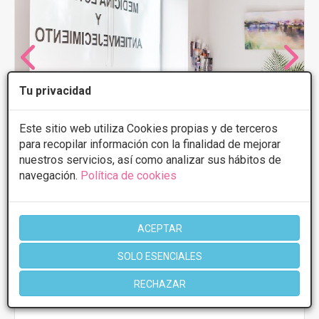
Tu privacidad
Este sitio web utiliza Cookies propias y de terceros
para recopilar información con la finalidad de mejorar
nuestros servicios, así como analizar sus hábitos de
navegación.
Política de cookies
Clinica Doctora Garcia Medicina Estetica y
ACEPTAR
Antienvejecimiento
Cardenal Bueno Monreal, 8, Sevilla
VER MAPA
SOLO ESENCIALES
RECHAZAR
Tratamientos capilares
Desde 150€