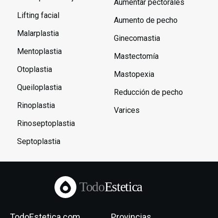
Aumentar pectorales
Lifting facial
Aumento de pecho
Malarplastia
Ginecomastia
Mentoplastia
Mastectomía
Otoplastia
Mastopexia
Queiloplastia
Reducción de pecho
Rinoplastia
Varices
Rinoseptoplastia
Septoplastia
Todo
Estetica
TodoEstetica.com
Provincias