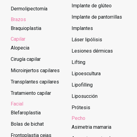
Implante de glúteo
Dermolipectomía
Implante de pantorrillas
Brazos
Braquioplastia
Implantes
Capilar
Láser lipólisis
Alopecia
Lesiones dérmicas
Cirugía capilar
Lifting
Microinjertos capilares
Lipoescultura
Transplantes capilares
Lipofilling
Tratamiento capilar
Liposucción
Facial
Prótesis
Blefaroplastia
Pecho
Bolas de bichat
Asimetria mamaria
Frontoplastia cejas