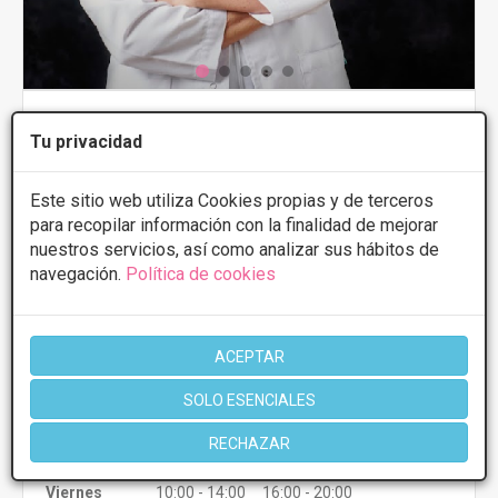
CLINICA RENACIMIENTO
Tu privacidad
3.4
8 Opiniones
G. V. de San Marcos, 15 - 2 C, León
VER MAPA
Este sitio web utiliza Cookies propias y de terceros
para recopilar información con la finalidad de mejorar
nuestros servicios, así como analizar sus hábitos de
Aumentar pectorales
Desde 2000€
navegación.
Política de cookies
Presupuestos con
5% de descuento *
CONSULTAR/CITA/PRESUPUESTO
ACEPTAR
SOLO ESENCIALES
Lunes
10:00 - 14:00 16:00 - 20:00
Martes
10:00 - 14:00 16:00 - 20:00
RECHAZAR
Miércoles
10:00 - 14:00 16:00 - 20:00
Jueves
10:00 - 14:00 16:00 - 20:00
Viernes
10:00 - 14:00 16:00 - 20:00