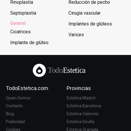
Rinoplastia
Reducción de pecho
Septoplastia
Cirugía vascular
General
Implantes de glúteos
Cicatrices
Varices
Implante de glúteo
Todo
Estetica
TodoEstetica.com
Provincias
Quien Somos
Estetica Madrid
Contacto
Estetica Barcelona
Blog
Estetica Valencia
Publicidad
Estetica Sevilla
Cookies
Estetica Granada