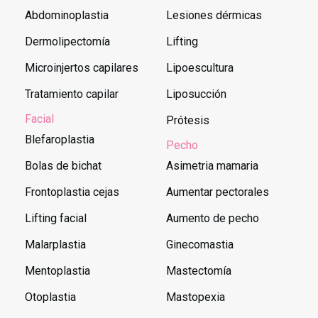
Abdominoplastia
Lesiones dérmicas
Dermolipectomía
Lifting
Microinjertos capilares
Lipoescultura
Tratamiento capilar
Liposucción
Facial
Prótesis
Blefaroplastia
Pecho
Bolas de bichat
Asimetria mamaria
Frontoplastia cejas
Aumentar pectorales
Lifting facial
Aumento de pecho
Malarplastia
Ginecomastia
Mentoplastia
Mastectomía
Otoplastia
Mastopexia