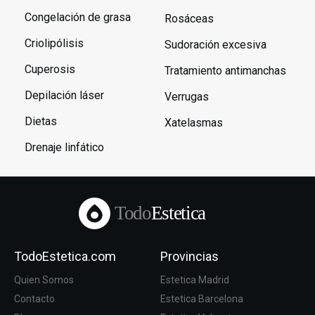
Congelación de grasa
Rosáceas
Criolipólisis
Sudoración excesiva
Cuperosis
Tratamiento antimanchas
Depilación láser
Verrugas
Dietas
Xatelasmas
Drenaje linfático
Todo
Estetica
TodoEstetica.com
Provincias
Quien Somos
Estetica Madrid
Contacto
Estetica Barcelona