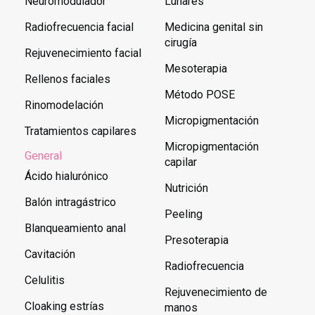
Neuromodulador
Lunares
Radiofrecuencia facial
Medicina genital sin
cirugía
Rejuvenecimiento facial
Mesoterapia
Rellenos faciales
Método POSE
Rinomodelación
Micropigmentación
Tratamientos capilares
Micropigmentación
General
capilar
Ácido hialurónico
Nutrición
Balón intragástrico
Peeling
Blanqueamiento anal
Presoterapia
Cavitación
Radiofrecuencia
Celulitis
Rejuvenecimiento de
Cloaking estrías
manos