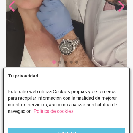
MedSpa Clínica de Medicina Estética
Tu privacidad
5
10 Opiniones
Este sitio web utiliza Cookies propias y de terceros
Calle San Francisco 10, Segovia
VER MAPA
para recopilar información con la finalidad de mejorar
nuestros servicios, así como analizar sus hábitos de
PRIMERA CONSULTA GRATUITA & FINANCIACIÓN A
navegación.
Política de cookies
MEDIDA
Aumento de labios
Desde 350€